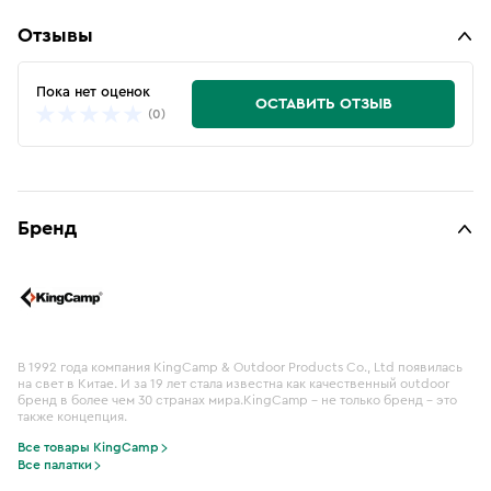
Отзывы
Пока нет оценок
ОСТАВИТЬ ОТЗЫВ
(0)
Бренд
В 1992 года компания KingCamp & Outdoor Products Co., Ltd появилась
на свет в Китае. И за 19 лет стала известна как качественный outdoor
бренд в более чем 30 странах мира.KingСamp – не только бренд – это
также концепция.
Все товары KingCamp
Все палатки