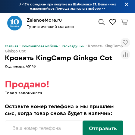
⚡ -15% к скидкам при покупке на Шаболовке 23. Цены ниже
маркетплейсов.Помощь эксперта в выборе
>>
ZelenoeMore.ru
Туристический магазин
Что будем искать?
Кровать KingCamp
Главная
Кемпинговая мебель
Раскладушки
Ginkgo Cot
Кровать KingCamp Ginkgo Cot
Код товара:
45143
Продано!
Товар закончился
Оставьте номер телефона и мы пришлем
смс, когда товар снова будет в наличии:
Отправить