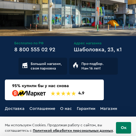
Бесплатно по РФ
Адрес магазина
8 800 555 02 92
Шаболовка, 23, к1
Большой магазин,
Про-подбор.
своя парковка
Нам 16 лет!
Доставка
Соглашение
О нас
Гарантии
Магазин
Мы используем Cookies. Продолжая работу с сайтом, вы
Ок
соглашаетесь с
Политикой обработки персональных данных
.