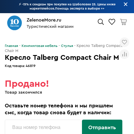
⚡ -15% к скидкам при покупке на Шаболовке 23. Цены ниже
маркетплейсов.Помощь эксперта в выборе
>>
ZelenoeMore.ru
Туристический магазин
Что будем искать?
Кресло Talberg Compact
Главная
Кемпинговая мебель
Стулья
Chair M
Кресло Talberg Compact Chair M
Код товара:
46819
Продано!
Товар закончился
Оставьте номер телефона и мы пришлем
смс, когда товар снова будет в наличии:
Отправить