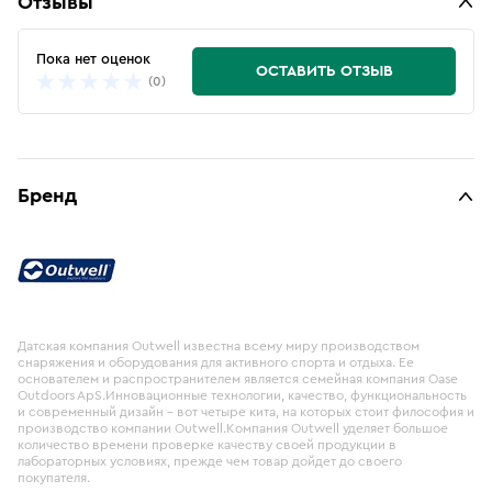
Отзывы
Пока нет оценок
ОСТАВИТЬ ОТЗЫВ
(0)
Бренд
Датская компания Outwell известна всему миру производством
снаряжения и оборудования для активного спорта и отдыха. Ее
основателем и распространителем является семейная компания Oase
Outdoors ApS.Инновационные технологии, качество, функциональность
и современный дизайн – вот четыре кита, на которых стоит философия и
производство компании Outwell.Компания Outwell уделяет большое
количество времени проверке качеству своей продукции в
лабораторных условиях, прежде чем товар дойдет до своего
покупателя.