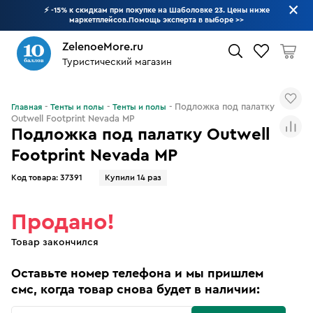
⚡ -15% к скидкам при покупке на Шаболовке 23. Цены ниже
маркетплейсов.Помощь эксперта в выборе
>>
ZelenoeMore.ru
Туристический магазин
Что будем искать?
Подложка под палатку
Главная
Тенты и полы
Тенты и полы
Outwell Footprint Nevada MP
Подложка под палатку Outwell
Footprint Nevada MP
Код товара:
37391
Купили 14 раз
Продано!
Товар закончился
Оставьте номер телефона и мы пришлем
смс, когда товар снова будет в наличии: