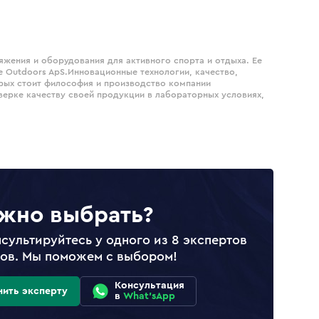
яжения и оборудования для активного спорта и отдыха. Ее
 Outdoors ApS.Инновационные технологии, качество,
орых стоит философия и производство компании
верке качеству своей продукции в лабораторных условиях,
жно выбрать?
сультируйтесь у одного из 8 экспертов
лов. Мы поможем с выбором!
Консультация
нить эксперту
в
What'sApp