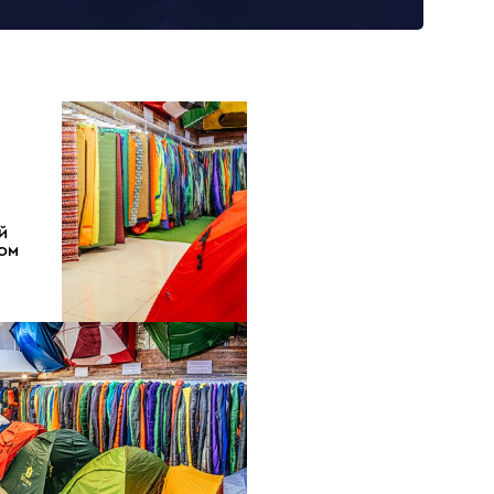
Й
ДОМ