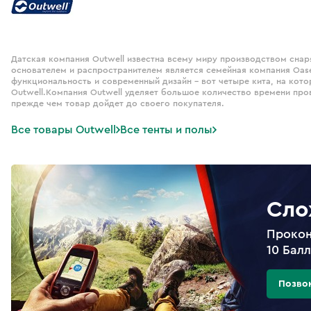
Датская компания Outwell известна всему миру производством снар
основателем и распространителем является семейная компания Oase
функциональность и современный дизайн – вот четыре кита, на кот
Outwell.Компания Outwell уделяет большое количество времени про
прежде чем товар дойдет до своего покупателя.
Все товары Outwell
Все тенты и полы
Сло
Прокон
10 Бал
Позво