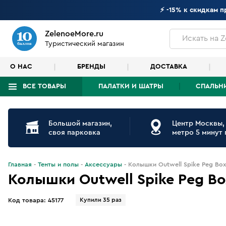
⚡ -15% к скидкам 
ZelenoeMore.ru
Искать
на Z
Туристический магазин
О НАС
БРЕНДЫ
ДОСТАВКА
ВСЕ ТОВАРЫ
ПАЛАТКИ И ШАТРЫ
СПАЛЬН
Что будем искать?
Большой магазин,
Центр Москвы,
своя парковка
метро 5 минут
Главная
Тенты и полы
Аксессуары
Колышки Outwell Spike Peg Box
Колышки Outwell Spike Peg Bo
Купили 35 раз
Код товара:
45177