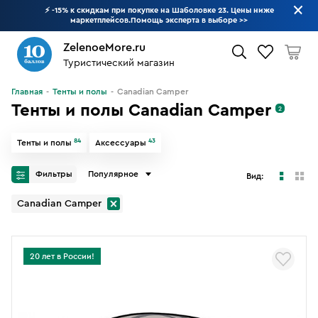
⚡ -15% к скидкам при покупке на Шаболовке 23. Цены ниже
маркетплейсов.Помощь эксперта в выборе
>>
ZelenoeMore.ru
Туристический магазин
Что будем искать?
Главная
Тенты и полы
Canadian Camper
Тенты и полы Canadian Camper
2
84
43
Тенты и полы
Аксессуары
Фильтры
Популярное
Вид:
Canadian Camper
20 лет в России!