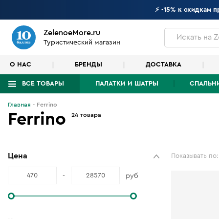
⚡ -15% к скидкам 
ZelenoeMore.ru
Искать
на Z
Туристический магазин
О НАС
БРЕНДЫ
ДОСТАВКА
ВСЕ ТОВАРЫ
ПАЛАТКИ И ШАТРЫ
СПАЛЬН
Главная
Ferrino
Что будем искать?
Ferrino
24 товара
Цена
Показывать по:
-
руб