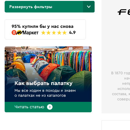
Категории
Развернуть фильтры
3
Аксессуары для туризма
1
Коврики
2
Летняя одежда
92
Палатки
127
Рюкзаки
82
Спальники
1
Фонари
В 1870 го
на
ПОКАЗАТЬ
неп
Найдено 24 товара
испол
состава,
совер