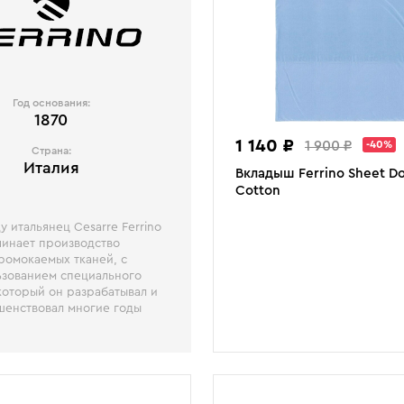
Год основания:
1870
1 140 ₽
1 900 ₽
-40%
Страна:
Италия
Вкладыш Ferrino Sheet D
Cotton
ду итальянец Cesarre Ferrino
чинает производство
ромокаемых тканей, с
ьзованием специального
 который он разрабатывал и
шенствовал многие годы