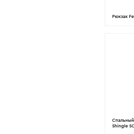
Рюкзак Fer
Спальный 
Shingle S