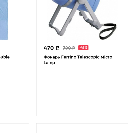
470 ₽
790 ₽
-41%
ouble
Фонарь Ferrino Telescopic Micro
Lamp