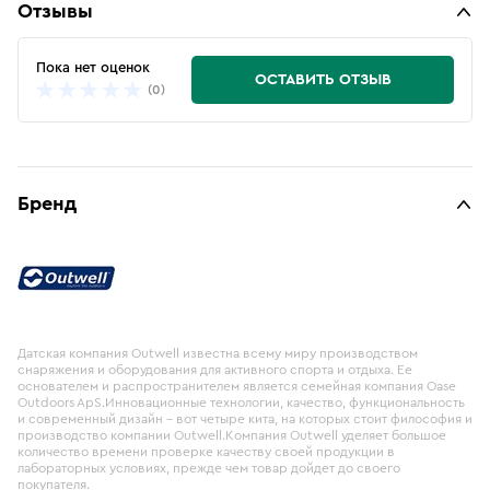
Отзывы
Пока нет оценок
ОСТАВИТЬ ОТЗЫВ
(0)
Бренд
Датская компания Outwell известна всему миру производством
снаряжения и оборудования для активного спорта и отдыха. Ее
основателем и распространителем является семейная компания Oase
Outdoors ApS.Инновационные технологии, качество, функциональность
и современный дизайн – вот четыре кита, на которых стоит философия и
производство компании Outwell.Компания Outwell уделяет большое
количество времени проверке качеству своей продукции в
лабораторных условиях, прежде чем товар дойдет до своего
покупателя.