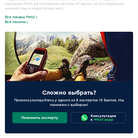
компанию Petzl, её основатели мечтали об одном: об исследовании
неизвестных и недоступных мест.
Все товары Petzl
Все палатки
Сложно выбрать?
Проконсультируйтесь у одного из 8 экспертов 10 Баллов. Мы
поможем с выбором!
Консультация
Позвонить эксперту
в
What'sApp