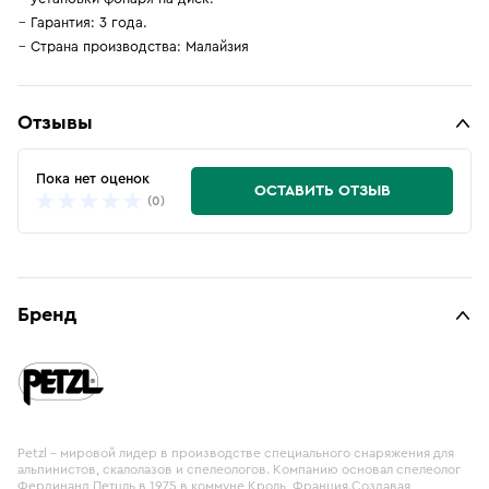
Гарантия: 3 года.
Страна производства: Малайзия
Отзывы
Пока нет оценок
ОСТАВИТЬ ОТЗЫВ
(0)
Бренд
Petzl – мировой лидер в производстве специального снаряжения для
альпинистов, скалолазов и спелеологов. Компанию основал спелеолог
Фердинанд Петцль в 1975 в коммуне Кроль, Франция.Создавая