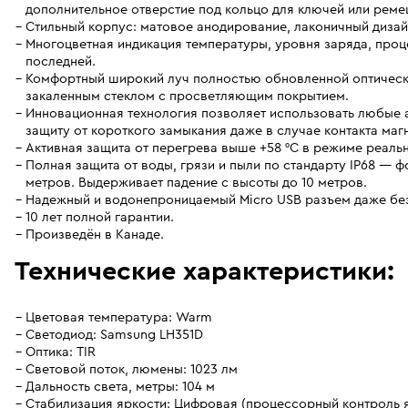
дополнительное отверстие под кольцо для ключей или реме
Стильный корпус: матовое анодирование, лаконичный дизай
Многоцветная индикация температуры, уровня заряда, про
последней.
Комфортный широкий луч полностью обновленной оптическо
закаленным стеклом с просветляющим покрытием.
Инновационная технология позволяет использовать любые а
защиту от короткого замыкания даже в случае контакта маг
Активная защита от перегрева выше +58 °С в режиме реаль
Полная защита от воды, грязи и пыли по стандарту IP68 — 
метров. Выдерживает падение с высоты до 10 метров.
Надежный и водонепроницаемый Micro USB разъем даже без
10 лет полной гарантии.
Произведён в Канаде.
Технические характеристики:
Цветовая температура: Warm
Светодиод: Samsung LH351D
Оптика: TIR
Световой поток, люмены: 1023 лм
Дальность света, метры: 104 м
Стабилизация яркости: Цифровая (процессорный контроль 