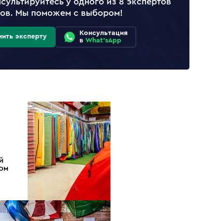
сультируйтесь у одного из 8 экспертов
лов. Мы поможем с выбором!
Консультация
нить эксперту
в
What'sApp
Й
ДОМ