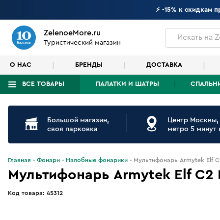
⚡ -15% к скидкам 
ZelenoeMore.ru
Искать
на Z
Туристический магазин
О НАС
БРЕНДЫ
ДОСТАВКА
ВСЕ ТОВАРЫ
ПАЛАТКИ И ШАТРЫ
СПАЛЬН
Что будем искать?
Большой магазин,
Центр Москвы,
своя парковка
метро 5 минут
Главная
Фонари
Налобные фонарики
Мультифонарь Armytek Elf C
Мультифонарь Armytek Elf C2 
Код товара:
45312