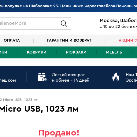
при покупке на Шаболовке 23. Цены ниже маркетплейсов.Помощь э
Москва, Шабол
elenoeMore
с 10 до 22 без в
ОПЛАТА
ГАРАНТИИ И ВОЗВРАТ
АКЦИИ 
ИКИ
КОВРИКИ
РЮКЗАКИ
МЕБЕЛЬ
Лёгкий возврат
Нам 1
 пешком
и обмен - 14 дней
Эксп
2 Micro USB, 1023 лм
Micro USB, 1023 лм
Продано!