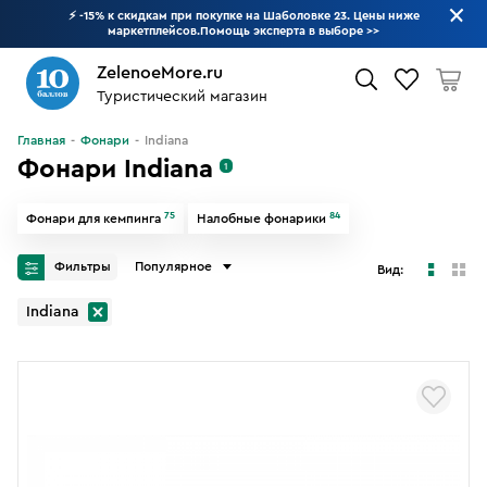
⚡ -15% к скидкам при покупке на Шаболовке 23. Цены ниже
маркетплейсов.Помощь эксперта в выборе
>>
ZelenoeMore.ru
Туристический магазин
Что будем искать?
Главная
Фонари
Indiana
Фонари Indiana
1
75
84
Фонари для кемпинга
Налобные фонарики
Фильтры
Популярное
Вид:
Indiana