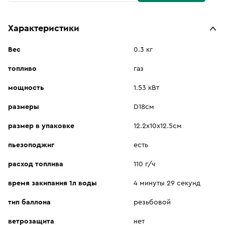
Характеристики
Вес
0.3 кг
топливо
газ
мощность
1.53 кВт
размеры
D18см
размер в упаковке
12.2х10х12.5см
пьезоподжиг
есть
расход топлива
110 г/ч
время закипания 1л воды
4 минуты 29 секунд
тип баллона
резьбовой
ветрозащита
нет