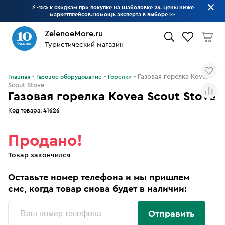
⚡ -15% к скидкам при покупке на Шаболовке 23. Цены ниже
маркетплейсов.Помощь эксперта в выборе
>>
ZelenoeMore.ru
Туристический магазин
Что будем искать?
Газовая горелка Kovea
Главная
Газовое оборудование
Горелки
Scout Stove
Газовая горелка Kovea Scout Stove
Код товара:
41626
Продано!
Товар закончился
Оставьте номер телефона и мы пришлем
смс, когда товар снова будет в наличии:
Отправить