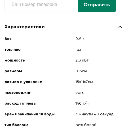
Отправить
Характеристики
Вес
0.2 кг
топливо
газ
мощность
2.3 кВт
размеры
D13см
размер в упаковке
15х11х7см
пьезоподжиг
есть
расход топлива
140 г/ч
время закипания 1л воды
3 минуты 40 секунд
тип баллона
резьбовой