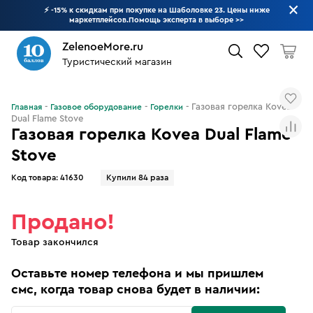
⚡ -15% к скидкам при покупке на Шаболовке 23. Цены ниже
маркетплейсов.Помощь эксперта в выборе
>>
ZelenoeMore.ru
Туристический магазин
Что будем искать?
Газовая горелка Kovea
Главная
Газовое оборудование
Горелки
Dual Flame Stove
Газовая горелка Kovea Dual Flame
Stove
Код товара:
41630
Купили 84 раза
Продано!
Товар закончился
Оставьте номер телефона и мы пришлем
смс, когда товар снова будет в наличии: