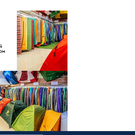
Й
ДОМ