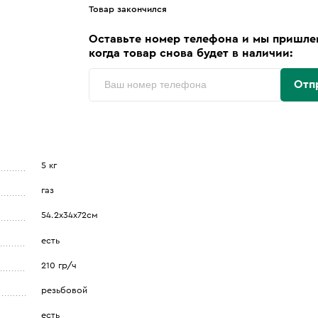
Товар закончился
Оставьте номер телефона и мы пришле
когда товар снова будет в наличии:
Отп
5 кг
газ
54.2х34х72см
есть
210 гр/ч
резьбовой
есть