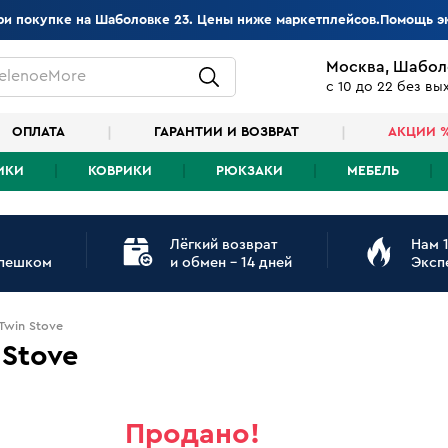
при покупке на Шаболовке 23. Цены ниже маркетплейсов.Помощь э
Москва, Шабол
elenoeMore
с 10 до 22 без в
ОПЛАТА
ГАРАНТИИ И ВОЗВРАТ
АКЦИИ 
ИКИ
КОВРИКИ
РЮКЗАКИ
МЕБЕЛЬ
Лёгкий возврат
Нам 1
 пешком
и обмен - 14 дней
Эксп
Twin Stove
 Stove
Продано!