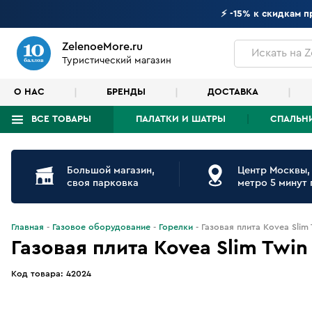
⚡ -15% к скидкам 
ZelenoeMore.ru
Искать
на Z
Туристический магазин
О НАС
БРЕНДЫ
ДОСТАВКА
ВСЕ ТОВАРЫ
ПАЛАТКИ И ШАТРЫ
СПАЛЬН
Что будем искать?
Большой магазин,
Центр Москвы,
своя парковка
метро 5 минут
Главная
Газовое оборудование
Горелки
Газовая плита Kovea Slim 
Газовая плита Kovea Slim Twin
Код товара:
42024