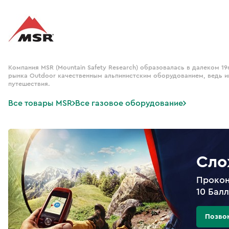
Компания MSR (Mountain Safety Research) образовалась в далеком 19
рынка Outdoor качественным альпинистским оборудованием, ведь и
путешествия.
Все товары MSR
Все газовое оборудование
Сло
Прокон
10 Бал
Позво