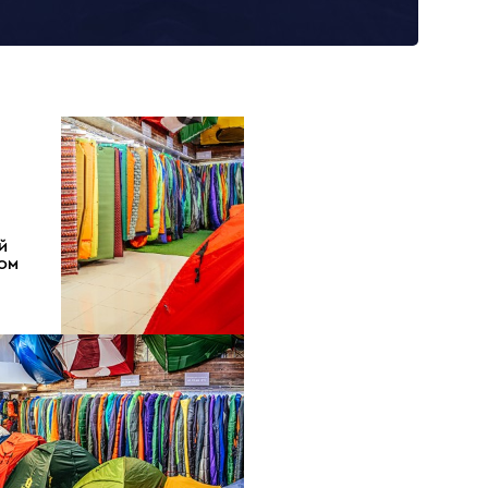
Й
ДОМ