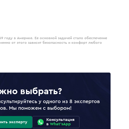
69 году в Америке. Ее основной задачей стало обеспечение
менно от этого зависит безопасность и комфорт любого
жно выбрать?
сультируйтесь у одного из 8 экспертов
лов. Мы поможем с выбором!
Консультация
нить эксперту
в
What'sApp