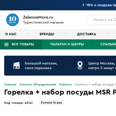
⚡ -15% к скидкам 
ZelenoeMore.ru
Искать
на Z
Туристический магазин
О НАС
БРЕНДЫ
ДОСТАВКА
ВСЕ ТОВАРЫ
ПАЛАТКИ И ШАТРЫ
СПАЛЬН
Что будем искать?
Большой магазин,
Центр Москвы,
своя парковка
метро 5 минут
Главная
Газовое оборудование
Горелки
Горелка + набор посуды M
Горелка + набор посуды MSR Po
Купили 14 раз
Код товара:
42141