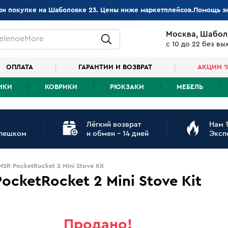
при покупке на Шаболовке 23. Цены ниже маркетплейсов.Помощь э
Москва, Шабол
elenoeMore
с 10 до 22 без в
ОПЛАТА
ГАРАНТИИ И ВОЗВРАТ
АКЦИИ 
ИКИ
КОВРИКИ
РЮКЗАКИ
МЕБЕЛЬ
Лёгкий возврат
Нам 1
 пешком
и обмен - 14 дней
Эксп
SR PocketRocket 2 Mini Stove Kit
cketRocket 2 Mini Stove Kit
Продано!