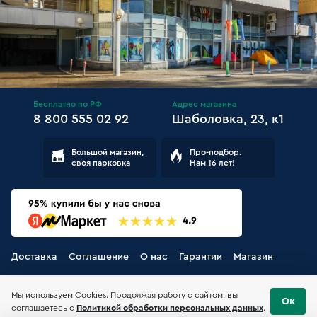
Бесплатно по РФ
Адрес магазина
8 800 555 02 92
Шаболовка, 23, к1
Большой магазин,
Про-подбор.
своя парковка
Нам 16 лет!
Доставка
Соглашение
О нас
Гарантии
Магазин
Мы используем Cookies. Продолжая работу с сайтом, вы
Ок
соглашаетесь с
Политикой обработки персональных данных
.