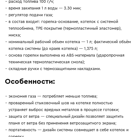
расход топлива 100 г/ч;
время закипания 1 л воды — 3.30 мин;
регулятор подачи газа;
в состав входит: горелка-основание, котелок с системой
теплообмена, TPE-покрытие (термопластичный эластомер),
миска;
номинальный рабочий объем котелка — 1 л; фактический объём
котелка системы (до краев котелка) — 1,375 л;
основа горелки выполнена из ABS-материала (ударопрочная
техническая термопластическая смола);
складные ручки с термозащитными накладками.
Особенности:
экономия газа — потребляет меньше топлива;
проваренный стыковочный шов на котелке полностью
устраняет выброс вредных металлов в процессе готовки;
защита от ветра — специальный дизайн позволяет защитить
пламя от ветра без применения ветрозащитного экрана;
портативность — дизайн системы совмещает в себе котелок и
горелку.