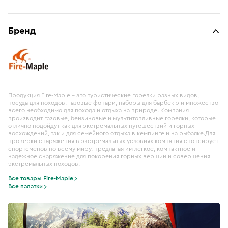
Бренд
Продукция Fire-Maple – это туристические горелки разных видов,
посуда для походов, газовые фонари, наборы для барбекю и множество
всего необходимо для похода и отдыха на природе. Компания
производит газовые, бензиновые и мультитопливные горелки, которые
отлично подойдут как для экстремальных путешествий и горных
восхождений, так и для семейного отдыха в кемпинге и на рыбалке.Для
проверки снаряжения в экстремальных условиях компания спонсирует
спортсменов по всему миру, предлагая им легкое, компактное и
надежное снаряжение для покорения горных вершин и совершения
экстремальных походов.
Все товары Fire-Maple
Все палатки