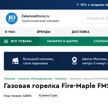
⚡ -15% к скидкам 
ZelenoeMore.ru
Искать
на Z
Туристический магазин
О НАС
БРЕНДЫ
ДОСТАВКА
ВСЕ ТОВАРЫ
ПАЛАТКИ И ШАТРЫ
СПАЛЬН
Что будем искать?
Большой магазин,
Центр Москвы,
своя парковка
метро 5 минут
Главная
Газовое оборудование
Горелки
Газовая горелка Fire-Mapl
Газовая горелка Fire-Maple FM
Купили 7 раз
Код товара:
44836