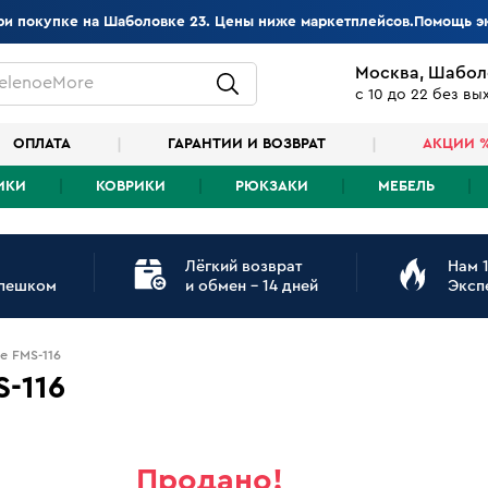
при покупке на Шаболовке 23. Цены ниже маркетплейсов.Помощь э
Москва, Шабол
elenoeMore
с 10 до 22 без в
ОПЛАТА
ГАРАНТИИ И ВОЗВРАТ
АКЦИИ 
ИКИ
КОВРИКИ
РЮКЗАКИ
МЕБЕЛЬ
Лёгкий возврат
Нам 1
 пешком
и обмен - 14 дней
Эксп
e FMS-116
S-116
Продано!