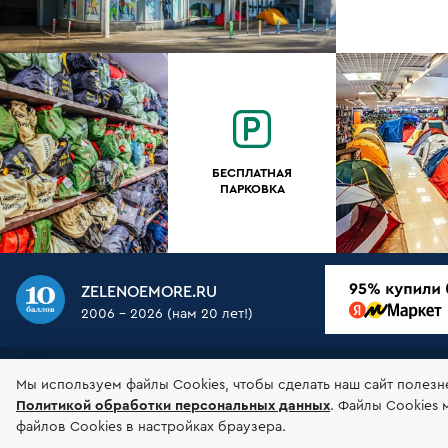
БЕСПЛАТНАЯ
ПАРКОВКА
ZELENOEMORE.RU
2006 - 2026 (нам 20 лет!)
О НАС
МАГАЗИН
ДОСТАВКА
ОПЛАТА
ГАР
Мы используем файлы Сookies, чтобы сделать наш сайт полезн
Политикой обработки персональных данных
.
Файлы Cookies 
© 2006-2026 Зеленоеморе
Соглашение об 
файлов Cookies в настройках браузера.