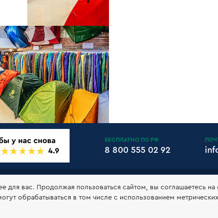
БЕСПЛАТНО ПО РФ
ПОЧ
8 800 555 02 92
in
АНТИИ И ВОЗВРАТ
КЛУБ 10БАЛЛОВ
КОНТАКТЫ
РЕКВ
ее для вас. Продолжая пользоваться сайтом, вы соглашаетесь на
могут обрабатываться в том числе с использованием метрически
обработке и хранении персональных данных
Принимаем к оп