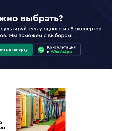
жно выбрать?
сультируйтесь у одного из 8 экспертов
лов. Мы поможем с выбором!
Консультация
нить эксперту
в
What'sApp
Й
ДОМ