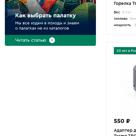
Горелка T
Бренды
Вес
0.3 кг
топливо
бен
7
BTrace
мощность
3
22
Bulin
2
Campingaz
1
Canadian Camper
20 лет в Ро
2
Easy Camp
37
Fire-Maple
7
Jetboil
2
KingCamp
82
Kovea
8
MSR
4
NZ
550 ₽
1
Outwell
Адаптер 
4
Primus