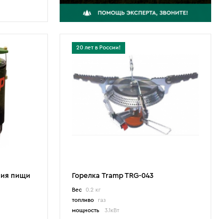
20 лет в России!
ния пищи
Горелка Tramp TRG-043
Вес
0.2 кг
топливо
газ
мощность
3.1кВт