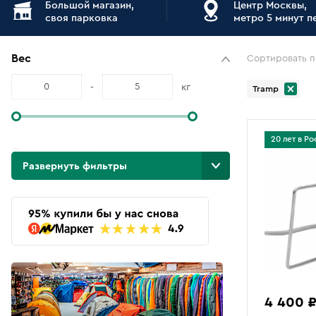
Большой магазин,
Центр Москвы,
своя парковка
метро 5 минут 
Вес
Сортировать п
-
кг
Tramp
20 лет в Ро
Подкатегории
Развернуть фильтры
12
Системы для приготовления пищи
104
Горелки
16
Лампы
17
Газовые плиты
20
Газовые резаки
13
Топливо
4 400 
52
Аксессуары