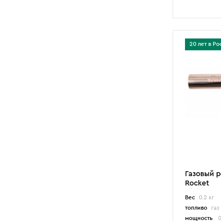
20 лет в Ро
Газовый р
Rocket
Вес
0.2 кг
топливо
газ
мощность
0