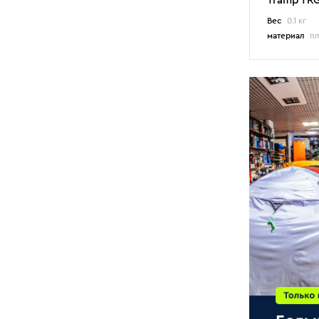
Tramp TRG
5
Robens
Вес
0.1 кг
материал
пл
32
Tramp
6
Сплав
топливо
газ
бензин
мультитопливная
пьезоподжиг
нет в базовой компл./да за доп. плату
есть
нет
ветрозащита