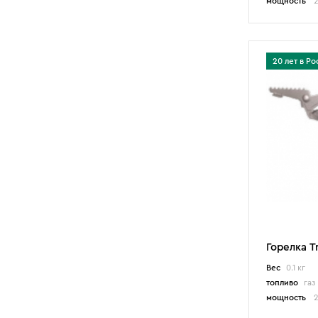
мощность
2
20 лет в Ро
Горелка T
Вес
0.1 кг
топливо
газ
мощность
2