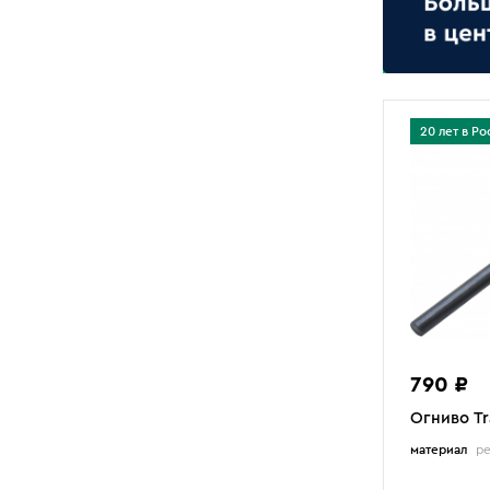
есть
нет
Цена
20 лет в Ро
-
руб
ПОКАЗАТЬ
Найдено 32 товара
790 ₽
Огниво Tr
материал
ре