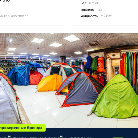
-018
Вес
0.2 кг
топливо
газ
астик, алюминий
мощность
2.6кВт