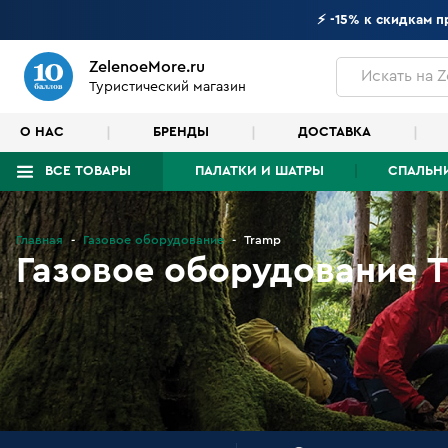
⚡ -15% к скидкам 
ZelenoeMore.ru
Искать
на Z
Туристический магазин
О НАС
БРЕНДЫ
ДОСТАВКА
ВСЕ ТОВАРЫ
ПАЛАТКИ И ШАТРЫ
СПАЛЬН
Что будем искать?
Главная
Газовое оборудование
Tramp
Газовое оборудование 