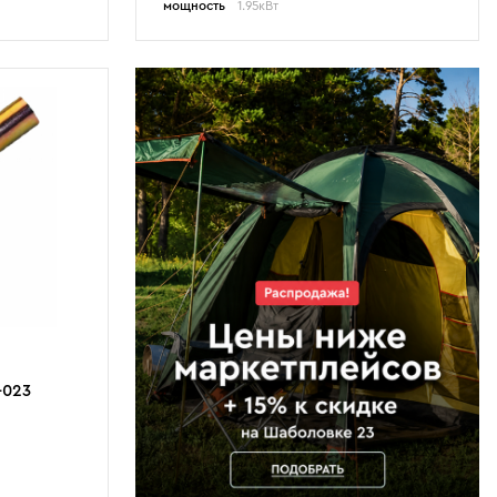
мощность
1.95кВт
-023