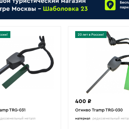
ссии!
20 лет в России!
400 ₽
amp TRG-031
Огниво Tramp TRG-030
дкоземельный металл
материал
редкоземельный мета