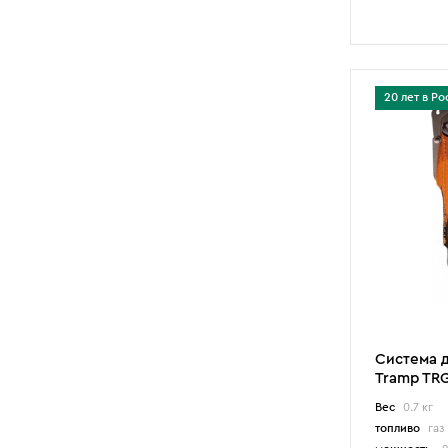
20 лет в Ро
Система 
Tramp TRG
Вес
0.7 кг
топливо
газ