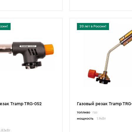
ссии!
20 лет в России!
езак Tramp TRG-052
Газовый резак Tramp TRG
топливо
газ
мощность
1.9кВт
.83кВт