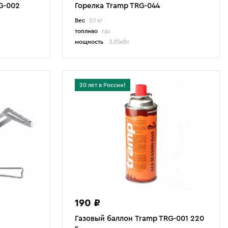
G-002
Горелка Tramp TRG-044
Вес
0.1 кг
топливо
газ
мощность
3.05кВт
20 лет в России!
190 ₽
Газовый баллон Tramp TRG-001 220