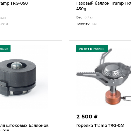
ramp TRG-050
Газовый баллон Tramp TR
450g
Вес
0.7 кг
зин
топливо
газ
.2кВт
ссии!
20 лет в России!
2 500 ₽
для штоковых баллонов
Горелка Tramp TRG-041