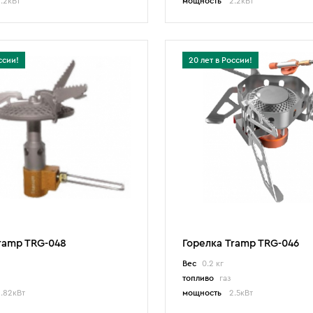
.2кВт
мощность
2.2кВт
ссии!
20 лет в России!
ramp TRG-048
Горелка Tramp TRG-046
Вес
0.2 кг
топливо
газ
.82кВт
мощность
2.5кВт