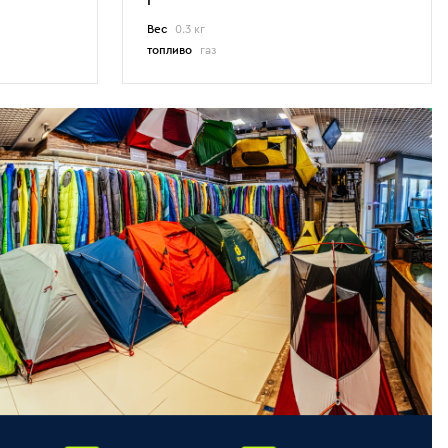
г
Вес
0.3 кг
топливо
газ