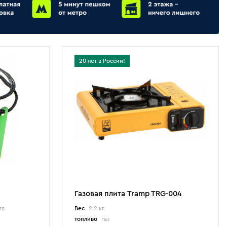
20 лет в России!
Газовая плита Tramp TRG-004
лл
Вес
2.2 кг
топливо
газ