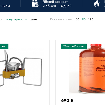
Лёгкий возврат
пешком
и обмен - 14 дней
о:
популярности
цене
Показывать по:
60
90
120
ссии!
20 лет в России!
₽
690 ₽