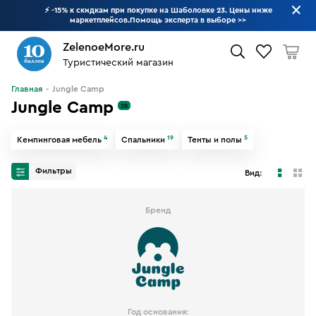
⚡ -15% к скидкам при покупке на Шаболовке 23. Цены ниже
маркетплейсов.Помощь эксперта в выборе
>>
ZelenoeMore.ru
Туристический магазин
Что будем искать?
Главная
Jungle Camp
Jungle Camp
28
4
19
5
Кемпинговая мебель
Спальники
Тенты и полы
Фильтры
Вид:
Бренд
Год основания: