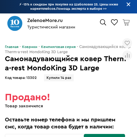
⚡ -15% к скидкам при покупке на Шаболовке 23. Цены ниже
маркетплейсов.Помощь эксперта в выборе
>>
ZelenoeMore.ru
Туристический магазин
Что будем искать?
Самонадувающийся ковер
Главная
Коврики
Кемпинговая серия
Therm-a-rest MondoKing 3D Large
Самонадувающийся ковер Therm-
a-rest MondoKing 3D Large
Код товара:
13302
Купили 14 раз
Продано!
Товар закончился
Оставьте номер телефона и мы пришлем
смс, когда товар снова будет в наличии: