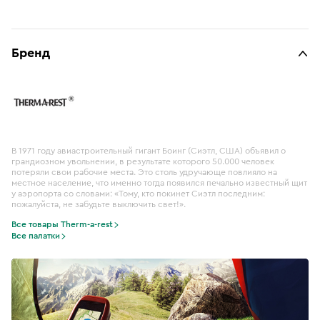
Бренд
В 1971 году авиастроительный гигант Боинг (Сиэтл, США) объявил о
грандиозном увольнении, в результате которого 50.000 человек
потеряли свои рабочие места. Это столь удручающе повлияло на
местное население, что именно тогда появился печально известный щит
у аэропорта со словами: «Тому, кто покинет Сиэтл последним:
пожалуйста, не забудьте выключить свет!».
Все товары Therm-a-rest
Все палатки