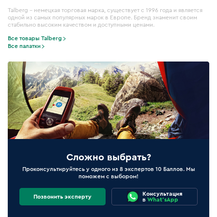
Talberg – немецкая торговая марка, существует с 1996 года и является
одной из самых популярных марок в Европе. Бренд знаменит своим
стабильно высоким качеством и доступными ценами.
Все товары Talberg
Все палатки
Сложно выбрать?
Проконсультируйтесь у одного из 8 экспертов 10 Баллов. Мы
поможем с выбором!
Консультация
Позвонить эксперту
в
What'sApp