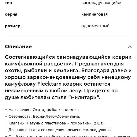
тип
самонадувающийся
серия
кемпинговая
размер
одноместный
Описание
Состегивающийся самонадувающийся коврик
камуфляжной расцветки. Предназначен для
охоты, рыбалки и кемпинга. Благодаря давно и
хорошо зарекомендовавшему себя немецкому
камуфляжу Flecktarn коврик останется
незамеченным в любом лесу. Придется по
душе любителям стиля "милитари".
Назначение: Охота, рыбалка, кемпинг
Сезонность: Весна-Лето-Осень-Зима.
Клапаны: Латунь с пластиковым покрытием, 2 шт.
Два клапана для сокращения времени самонадувания.
Снабжен кнопками с обеих сторон для состегивания с другими