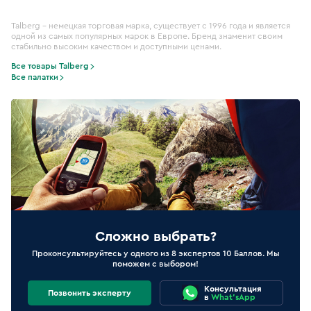
Talberg – немецкая торговая марка, существует с 1996 года и является
одной из самых популярных марок в Европе. Бренд знаменит своим
стабильно высоким качеством и доступными ценами.
Все товары Talberg
Все палатки
Сложно выбрать?
Проконсультируйтесь у одного из 8 экспертов 10 Баллов. Мы
поможем с выбором!
Консультация
Позвонить эксперту
в
What'sApp