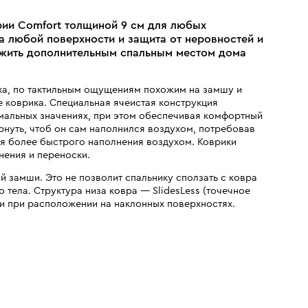
рии Comfort толщиной 9 см для любых
а любой поверхности и защита от неровностей и
ужить дополнительным спальным местом дома
ха, по тактильным ощущениям похожим на замшу и
коврика. Специальная ячеистая конструкция
имальных значениях, при этом обеспечивая комфортный
рнуть, чтоб он сам наполнился воздухом, потребовав
ля более быстрого наполнения воздухом. Коврики
нения и переноски.
й замши. Это не позволит спальнику сползать с ковра
 тела. Структура низа ковра — SlidesLess (точечное
ки при расположении на наклонных поверхностях.