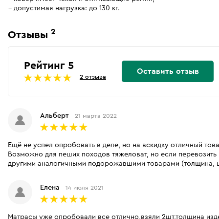
допустимая нагрузка: до 130 кг.
2
Отзывы
Рейтинг 5
Оставить отзыв
2 отзыва
Альберт
21 марта 2022
Ещё не успел опробовать в деле, но на вскидку отличный тов
Возможно для пеших походов тяжеловат, но если перевозить 
другими аналогичными подорожавшими товарами (толщина, ши
Елена
14 июля 2021
Матрасы уже опробовали все отлично,взяли 2шт,толщина изд