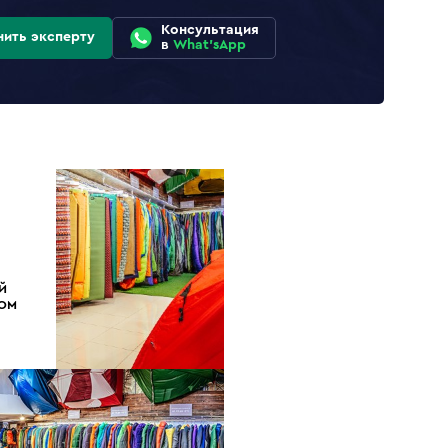
Консультация
нить эксперту
в
What'sApp
Й
ДОМ