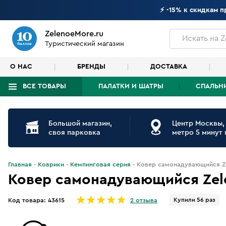
⚡ -15% к скидкам 
ZelenoeMore.ru
Искать
на Z
Туристический магазин
О НАС
БРЕНДЫ
ДОСТАВКА
ВСЕ ТОВАРЫ
ПАЛАТКИ И ШАТРЫ
СПАЛЬН
Что будем искать?
Большой магазин,
Центр Москвы,
своя парковка
метро 5 минут
Главная
Коврики
Кемпинговая серия
Ковер самонадувающийся Ze
Ковер самонадувающийся Zele
Купили 56 раз
Код товара:
43615
2 отзыва