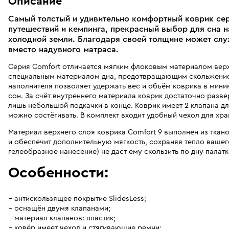
Описание
Самый толстый и удивительно комфортный коврик се
путешествий и кемпинга, прекрасный выбор для сна н
холодной земли. Благодаря своей толщине может сл
вместо надувного матраса.
Серия Comfort отличается мягким флоковым материалом вер
специальным материалом дна, предотвращающим скольжение 
наполнителя позволяет удержать вес и объём коврика в мин
сон. За счёт внутреннего материала коврик достаточно разве
лишь небольшой подкачки в конце. Коврик имеет 2 клапана д
можно состёгивать. В комплект входит удобный чехол для хра
Материал верхнего слоя коврика Comfort 9 выполнен из ткано
и обеспечит дополнительную мягкость, сохраняя тепло вашего
гелеобразное нанесение) не даст ему скользить по дну палат
Особенности:
антискользящее покрытие SlidesLess;
оснащён двумя клапанами;
материал клапанов: пластик;
ковёр имеет чехол и стягивающие ремни;