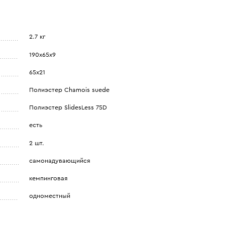
2.7 кг
190х65х9
65х21
Полиэстер Сhamois suede
Полиэстер SlidesLess 75D
есть
2 шт.
самонадувающийся
кемпинговая
одноместный