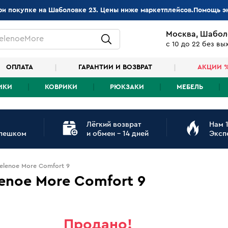
при покупке на Шаболовке 23. Цены ниже маркетплейсов.Помощь э
Москва, Шабол
elenoeMore
с 10 до 22 без в
ОПЛАТА
ГАРАНТИИ И ВОЗВРАТ
АКЦИИ 
ИКИ
КОВРИКИ
РЮКЗАКИ
МЕБЕЛЬ
Лёгкий возврат
Нам 1
 пешком
и обмен - 14 дней
Эксп
lenoe More Comfort 9
noe More Comfort 9
Продано!