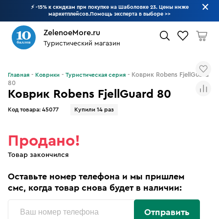
⚡ -15% к скидкам при покупке на Шаболовке 23. Цены ниже
маркетплейсов.Помощь эксперта в выборе
>>
ZelenoeMore.ru
Туристический магазин
Что будем искать?
Коврик Robens FjellGuard
Главная
Коврики
Туристическая серия
80
Коврик Robens FjellGuard 80
Код товара:
45077
Купили 14 раз
Продано!
Товар закончился
Оставьте номер телефона и мы пришлем
смс, когда товар снова будет в наличии:
Отправить