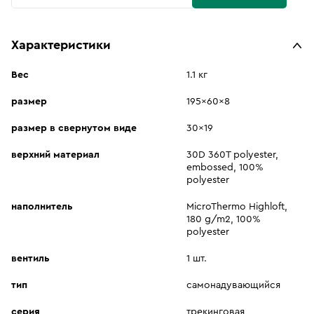
Характеристики
Вес
1.1 кг
размер
195x60x8
размер в свернутом виде
30x19
верхний материал
30D 360T polyester,
embossed, 100%
polyester
наполнитель
MicroThermo Highloft,
180 g/m2, 100%
polyester
вентиль
1 шт.
тип
самонадувающийся
серия
трекинговая