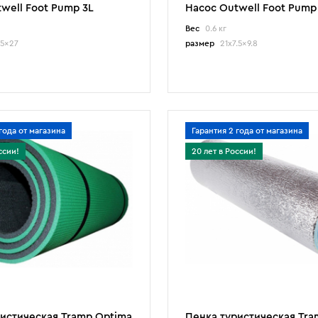
well Foot Pump 3L
Насос Outwell Foot Pump
Вес
0.6 кг
.5x27
размер
21x7.5x9.8
года от магазина
Гарантия 2 года от магазина
ссии!
20 лет в России!
истическая Tramp Optima
Пенка туристическая Tra