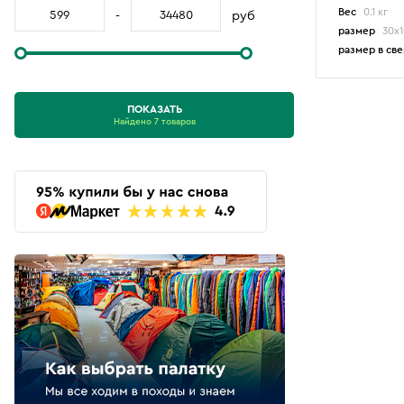
Вес
0.1 кг
-
руб
размер
30x
размер в св
ПОКАЗАТЬ
Найдено 7 товаров