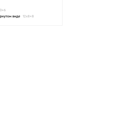
10x6
ернутом виде
12x8x8