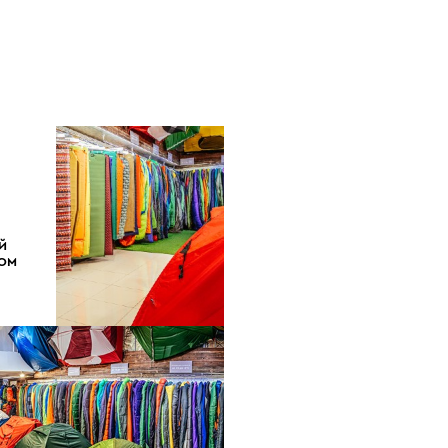
Й
ДОМ