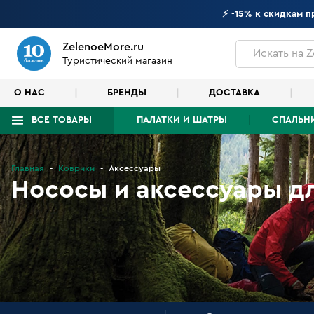
⚡ -15% к скидкам 
ZelenoeMore.ru
Искать
на Z
Туристический магазин
О НАС
БРЕНДЫ
ДОСТАВКА
ВСЕ ТОВАРЫ
ПАЛАТКИ И ШАТРЫ
СПАЛЬН
Что будем искать?
Главная
Коврики
Аксессуары
Нососы и аксессуары д