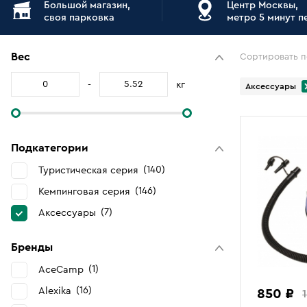
Большой магазин,
Центр Москвы,
своя парковка
метро 5 минут 
Вес
Сортировать п
-
кг
Аксессуары
Подкатегории
140
Туристическая серия
146
Кемпинговая серия
7
Аксессуары
Бренды
1
AceCamp
16
Alexika
850 ₽