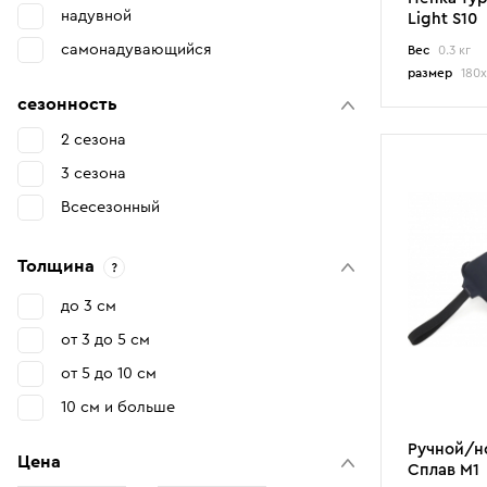
надувной
Light S10
самонадувающийся
Вес
0.3 кг
размер
180х
сезонность
2 сезона
3 сезона
Всесезонный
Толщина
до 3 см
от 3 до 5 см
от 5 до 10 см
10 см и больше
Ручной/н
Цена
Сплав М1