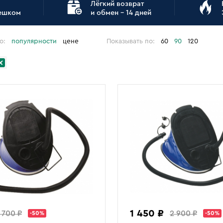
Лёгкий возврат
пешком
и обмен - 14 дней
о:
популярности
цене
Показывать по:
60
90
120
1 450 ₽
1 700 ₽
2 900 ₽
-50%
-50%