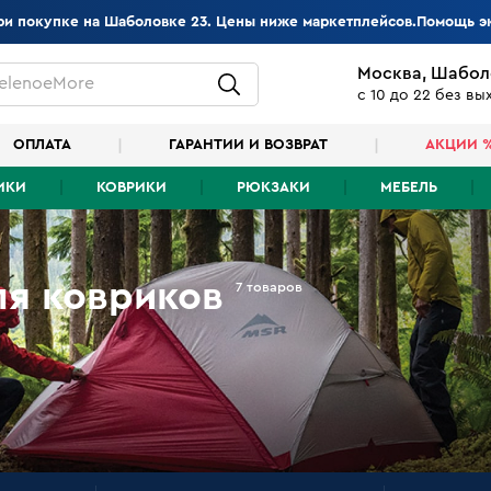
при покупке на Шаболовке 23. Цены ниже маркетплейсов.Помощь э
Москва, Шабол
elenoeMore
с 10 до 22 без в
ОПЛАТА
ГАРАНТИИ И ВОЗВРАТ
АКЦИИ 
ИКИ
КОВРИКИ
РЮКЗАКИ
МЕБЕЛЬ
ля ковриков
7 товаров