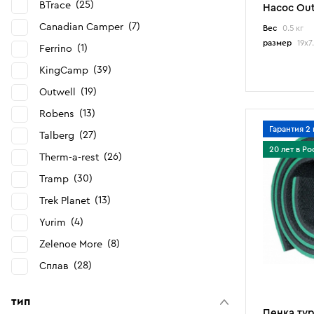
25
BTrace
Насос Out
7
Canadian Camper
Вес
0.5 кг
размер
19x7
1
Ferrino
39
KingCamp
19
Outwell
13
Robens
Гарантия 2 
27
Talberg
20 лет в Ро
26
Therm-a-rest
30
Tramp
13
Trek Planet
4
Yurim
8
Zelenoe More
28
Сплав
тип
Пенка тур