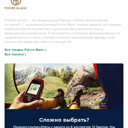
POIVRE BLANC - это французский бренд с более чем 30 летней
историей. С названием бренда Poivre Blanc знаком каждый, кто привык
выбирать высокое качество и доверять безупречному вкусу
французских дизайнеров. В приоритете сочетание функциональности,
практичности и стиля, стремятся купить горнолыжную одежду этой
известной марки для себя и своих детей..
Все товары Poivre Blanc
Все палатки
Сложно выбрать?
Проконсультируйтесь у одного из 8 экспертов 10 Баллов. Мы