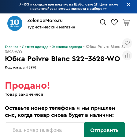
⚡ -15% к скидкам при покупке на Шаболовке 23. Цены ниже
маркетплейсов.Помощь эксперта в выборе
>>
ZelenoeMore.ru
Туристический магазин
Что будем искать?
Юбка Poivre Blanc S22-
Главная
Летняя одежда
Женская одежда
3628-WO
Юбка Poivre Blanc S22-3628-WO
Код товара:
45976
Продано!
Товар закончился
Оставьте номер телефона и мы пришлем
смс, когда товар снова будет в наличии:
Отправить