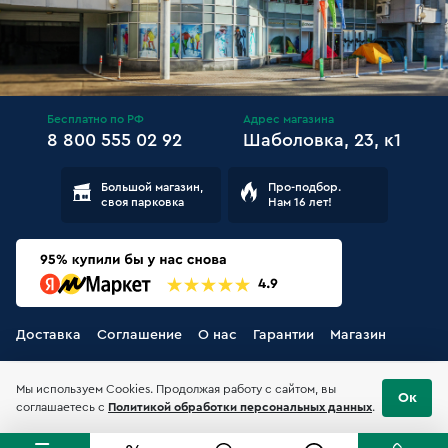
Бесплатно по РФ
Адрес магазина
8 800 555 02 92
Шаболовка, 23, к1
Большой магазин,
Про-подбор.
своя парковка
Нам 16 лет!
Доставка
Соглашение
О нас
Гарантии
Магазин
Мы используем Cookies. Продолжая работу с сайтом, вы
Ок
соглашаетесь с
Политикой обработки персональных данных
.