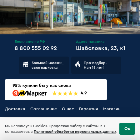
Бесплатно по РФ
Адрес магазина
8 800 555 02 92
Шаболовка, 23, к1
Большой магазин,
Про-подбор.
своя парковка
Нам 16 лет!
Доставка
Соглашение
О нас
Гарантии
Магазин
Мы используем Cookies. Продолжая работу с сайтом, вы
Ок
соглашаетесь с
Политикой обработки персональных данных
.