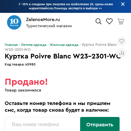
⚡ -15% к скидкам при покупке на Шаболовке 23. Цены ниже
маркетплейсов.Помощь эксперта в выборе
>>
ZelenoeMore.ru
Туристический магазин
Что будем искать?
Куртка Poivre Blanc
Главная
Летняя одежда
Женская одежда
W23-2301-WO
Куртка Poivre Blanc W23-2301-WO
Код товара:
45980
Продано!
Товар закончился
Оставьте номер телефона и мы пришлем
смс, когда товар снова будет в наличии:
Отправить