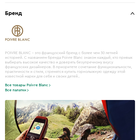
Бренд
POIVRE BLANC - это французский бренд с более чем 30 летней
историей. С названием бренда Poivre Blanc знаком каждый, кто привык
выбирать высокое качество и доверять безупречному вкусу
французских дизайнеров. В приоритете сочетание функциональности,
практичности и стиля, стремятся купить горнолыжную одежду этой
известной марки для себя и своих детей..
Все товары Poivre Blanc
Все палатки