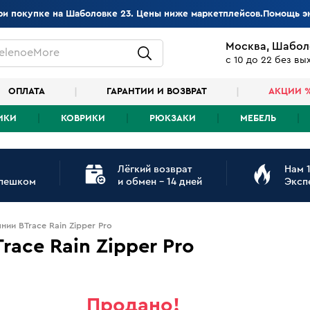
при покупке на Шаболовке 23. Цены ниже маркетплейсов.Помощь э
Москва, Шабол
elenoeMore
с 10 до 22 без в
ОПЛАТА
ГАРАНТИИ И ВОЗВРАТ
АКЦИИ 
ИКИ
КОВРИКИ
РЮКЗАКИ
МЕБЕЛЬ
Лёгкий возврат
Нам 1
 пешком
и обмен - 14 дней
Эксп
ии BTrace Rain Zipper Pro
ace Rain Zipper Pro
Продано!