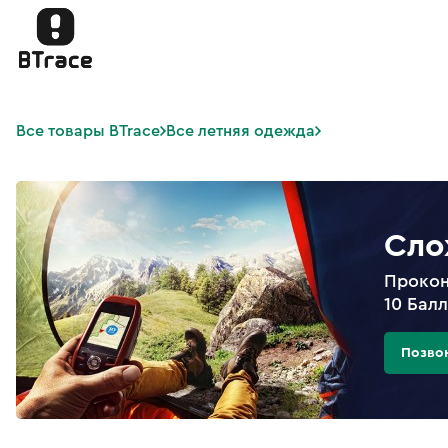
Все товары BTrace
Все летняя одежда
Сло
Прокон
10 Бал
Позво