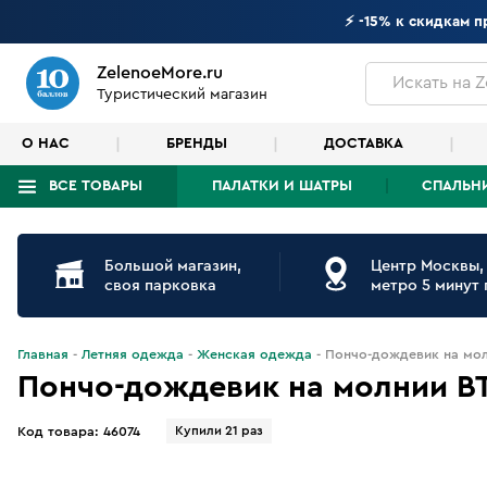
⚡ -15% к скидкам 
ZelenoeMore.ru
Искать
на Z
Туристический магазин
О НАС
БРЕНДЫ
ДОСТАВКА
ВСЕ ТОВАРЫ
ПАЛАТКИ И ШАТРЫ
СПАЛЬН
Что будем искать?
Большой магазин,
Центр Москвы,
своя парковка
метро 5 минут
Главная
Летняя одежда
Женская одежда
Пончо-дождевик на молн
Пончо-дождевик на молнии BTr
Купили 21 раз
Код товара:
46074