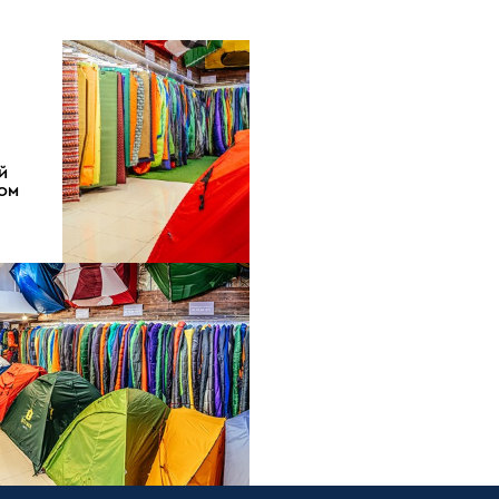
Й
ДОМ