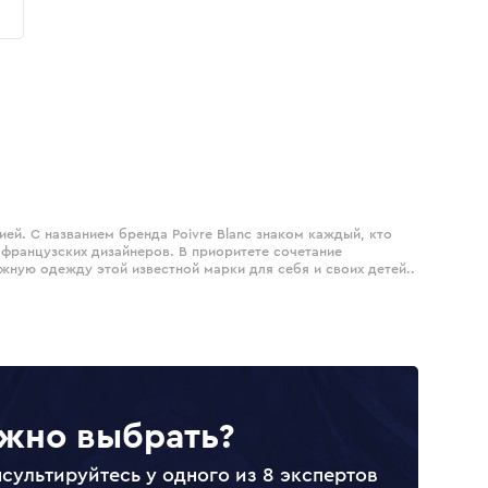
ией. С названием бренда Poivre Blanc знаком каждый, кто
французских дизайнеров. В приоритете сочетание
жную одежду этой известной марки для себя и своих детей..
жно выбрать?
сультируйтесь у одного из 8 экспертов