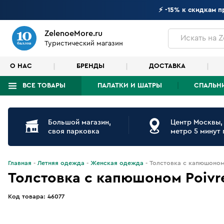
⚡ -15% к скидкам 
ZelenoeMore.ru
Искать
на Z
Туристический магазин
О НАС
БРЕНДЫ
ДОСТАВКА
ВСЕ ТОВАРЫ
ПАЛАТКИ И ШАТРЫ
СПАЛЬН
Что будем искать?
Большой магазин,
Центр Москвы,
своя парковка
метро 5 минут
Главная
Летняя одежда
Женская одежда
Толстовка с капюшоном
Толстовка с капюшоном Poivr
Код товара:
46077