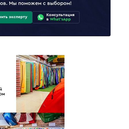
лов. Мы поможем с выбором!
Консультация
нить эксперту
в
What'sApp
Й
ДОМ