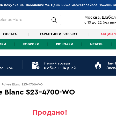
при покупке на Шаболовке 23. Цены ниже маркетплейсов.Помощь э
Москва, Шабол
elenoeMore
с 10 до 22 без в
ОПЛАТА
ГАРАНТИИ И ВОЗВРАТ
АКЦИИ 
ИКИ
КОВРИКИ
РЮКЗАКИ
МЕБЕЛЬ
Лёгкий возврат
Нам 1
 пешком
и обмен - 14 дней
Эксп
 Poivre Blanc S23-4700-WO
e Blanc S23-4700-WO
Продано!