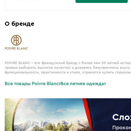
О бренде
POIVRE BLANC - это французский бренд с более чем 30 летней истор
привык выбирать высокое качество и доверять безупречному вкусу 
функциональности, практичности и стиля, стремятся купить горнолы
Все товары Poivre Blanc
Все летняя одежда
Сло
Прокон