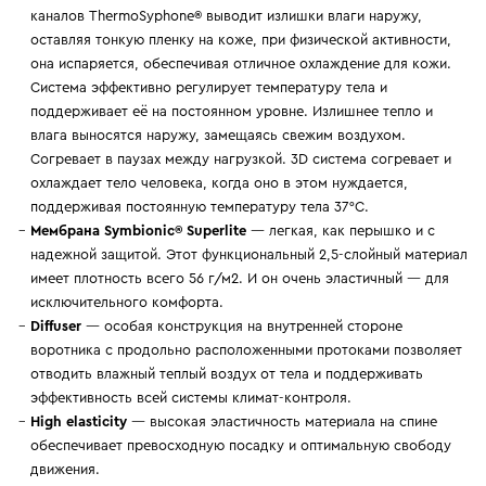
каналов ThermoSyphone® выводит излишки влаги наружу,
оставляя тонкую пленку на коже, при физической активности,
она испаряется, обеспечивая отличное охлаждение для кожи.
Система эффективно регулирует температуру тела и
поддерживает её на постоянном уровне. Излишнее тепло и
влага выносятся наружу, замещаясь свежим воздухом.
Согревает в паузах между нагрузкой. 3D система согревает и
охлаждает тело человека, когда оно в этом нуждается,
поддерживая постоянную температуру тела 37°С.
Мембрана Symbionic® Superlite
— легкая, как перышко и с
надежной защитой. Этот функциональный 2,5-слойный материал
имеет плотность всего 56 г/м2. И он очень эластичный — для
исключительного комфорта.
Diffuser
— особая конструкция на внутренней стороне
воротника с продольно расположенными протоками позволяет
отводить влажный теплый воздух от тела и поддерживать
эффективность всей системы климат-контроля.
High elasticity
— высокая эластичность материала на спине
обеспечивает превосходную посадку и оптимальную свободу
движения.