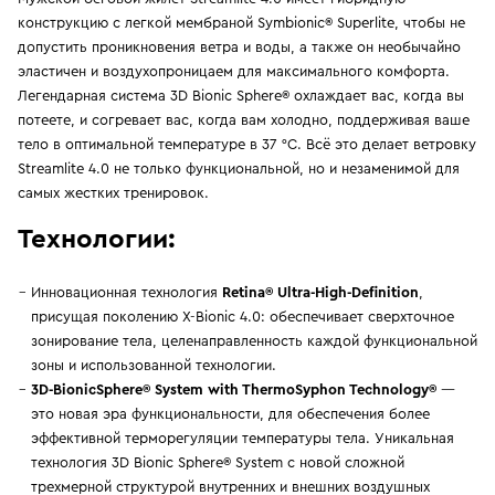
конструкцию с легкой мембраной Symbionic® Superlite, чтобы не
допустить проникновения ветра и воды, а также он необычайно
эластичен и воздухопроницаем для максимального комфорта.
Легендарная система 3D Bionic Sphere® охлаждает вас, когда вы
потеете, и согревает вас, когда вам холодно, поддерживая ваше
тело в оптимальной температуре в 37 °C. Всё это делает ветровку
Streamlite 4.0 не только функциональной, но и незаменимой для
самых жестких тренировок.
Технологии:
Инновационная технология
Retina® Ultra-High-Definition
,
присущая поколению X-Bionic 4.0: обеспечивает сверхточное
зонирование тела, целенаправленность каждой функциональной
зоны и использованной технологии.
3D-BionicSphere® System with ThermoSyphon Technology
®
—
это новая эра функциональности, для обеспечения более
эффективной терморегуляции температуры тела. Уникальная
технология 3D Bionic Sphere® System с новой сложной
трехмерной структурой внутренних и внешних воздушных