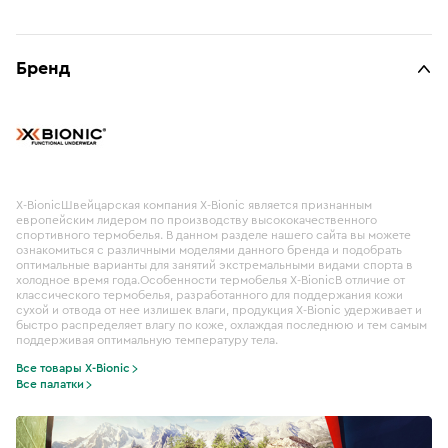
Бренд
X-BionicШвейцарская компания X-Bionic является признанным
европейским лидером по производству высококачественного
спортивного термобелья. В данном разделе нашего сайта вы можете
ознакомиться с различными моделями данного бренда и подобрать
оптимальные варианты для занятий экстремальными видами спорта в
холодное время года.Особенности термобелья X-BionicВ отличие от
классического термобелья, разработанного для поддержания кожи
сухой и отвода от нее излишек влаги, продукция X-Bionic удерживает и
быстро распределяет влагу по коже, охлаждая последнюю и тем самым
поддерживая оптимальную температуру тела.
Все товары X-Bionic
Все палатки