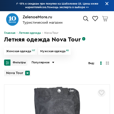
⚡ -15% к скидкам при покупке на Шаболовке 23. Цены ниже
маркетплейсов.Помощь эксперта в выборе
>>
ZelenoeMore.ru
Туристический магазин
Что будем искать?
Главная
Летняя одежда
Nova Tour
Летняя одежда Nova Tour
1
117
82
Женская одежда
Мужская одежда
Фильтры
Популярное
Вид:
Nova Tour