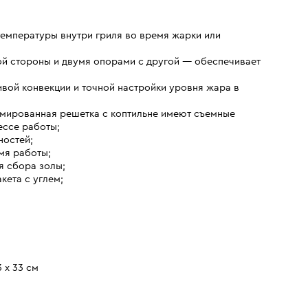
температуры внутри гриля во время жарки или
ой стороны и двумя опорами с другой — обеспечивает
вой конвекции и точной настройки уровня жара в
мированная решетка с коптильне имеют съемные
ессе работы;
ностей;
мя работы;
я сбора золы;
кета с углем;
 х 33 см