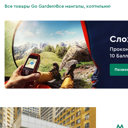
Все товары Go Garden
Все мангалы, коптильни
Сло
Прокон
10 Бал
Позво