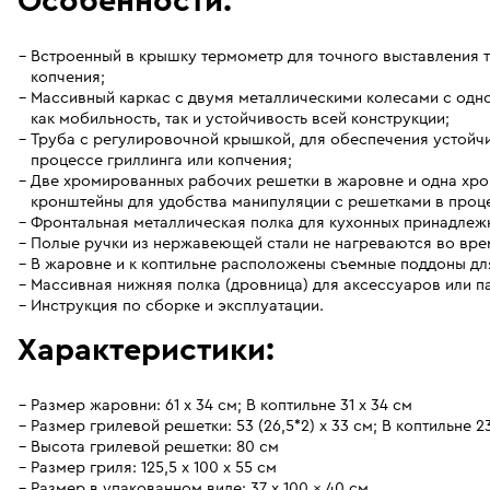
Особенности:
Встроенный в крышку термометр для точного выставления 
копчения;
Массивный каркас с двумя металлическими колесами с одн
как мобильность, так и устойчивость всей конструкции;
Труба с регулировочной крышкой, для обеспечения устойчи
процессе гриллинга или копчения;
Две хромированных рабочих решетки в жаровне и одна хро
кронштейны для удобства манипуляции с решетками в проц
Фронтальная металлическая полка для кухонных принадлеж
Полые ручки из нержавеющей стали не нагреваются во вре
В жаровне и к коптильне расположены съемные поддоны дл
Массивная нижняя полка (дровница) для аксессуаров или па
Инструкция по сборке и эксплуатации.
Характеристики:
Размер жаровни: 61 х 34 см; В коптильне 31 х 34 см
Размер грилевой решетки: 53 (26,5*2) х 33 см; В коптильне 23
Высота грилевой решетки: 80 см
Размер гриля: 125,5 х 100 x 55 см
Размер в упакованном виде: 37 x 100 x 40 см