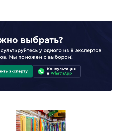
жно выбрать?
сультируйтесь у одного из 8 экспертов
лов. Мы поможем с выбором!
Консультация
нить эксперту
в
What'sApp