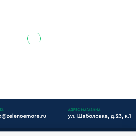
ТА
АДРЕС МАГАЗИНА
fo@zelenoemore.ru
ул. Шаболовка, д.23, к.1