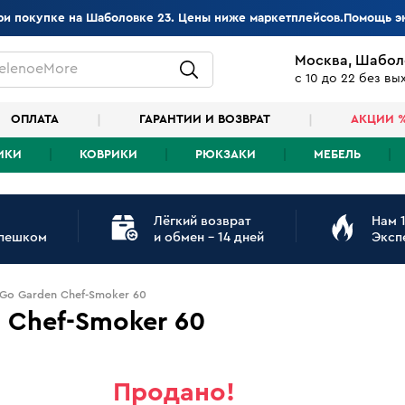
при покупке на Шаболовке 23. Цены ниже маркетплейсов.Помощь э
Москва, Шабол
elenoeMore
с 10 до 22 без в
ОПЛАТА
ГАРАНТИИ И ВОЗВРАТ
АКЦИИ 
ИКИ
КОВРИКИ
РЮКЗАКИ
МЕБЕЛЬ
Лёгкий возврат
Нам 1
 пешком
и обмен - 14 дней
Эксп
 Go Garden Chef-Smoker 60
 Chef-Smoker 60
Продано!