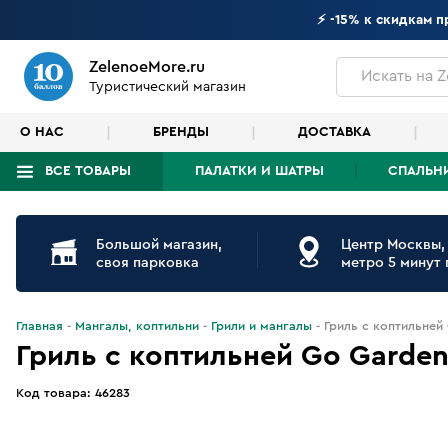
⚡ -15% к скидкам 
ZelenoeMore.ru
Искать
на Z
Туристический магазин
О НАС
БРЕНДЫ
ДОСТАВКА
ВСЕ ТОВАРЫ
ПАЛАТКИ И ШАТРЫ
СПАЛЬН
Что будем искать?
Большой магазин,
Центр Москвы,
своя парковка
метро 5 минут
Главная
Мангалы, коптильни
Грили и мангалы
Гриль с коптильней
Гриль с коптильней Go Garden
Код товара:
46283