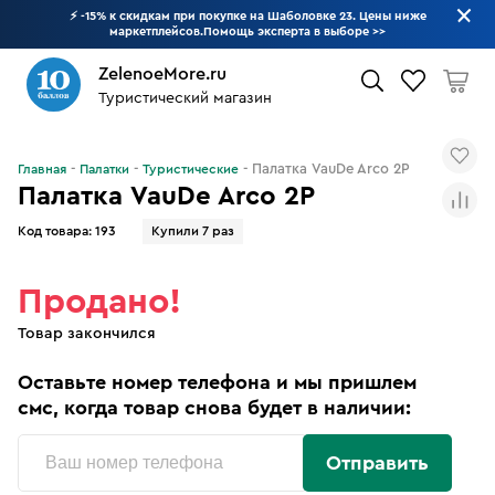
⚡ -15% к скидкам при покупке на Шаболовке 23. Цены ниже
маркетплейсов.Помощь эксперта в выборе
>>
ZelenoeMore.ru
Туристический магазин
Что будем искать?
Палатка VauDe Arco 2P
Главная
Палатки
Туристические
Палатка VauDe Arco 2P
Код товара:
193
Купили 7 раз
Продано!
Товар закончился
Оставьте номер телефона и мы пришлем
смс, когда товар снова будет в наличии:
Отправить