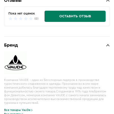
Отзывы
Пока нет оценок
ОСТАВИТЬ ОТЗЫВ
(0)
Бренд
Компания VAUDE – один из бесспорных лидеров в производстве
туристического снаряжения и одежды. Признания во всем мире
компания добилась благодаря терпеливому труду над качеством и
функциональностью своего товара.Созданная в 1974 году Альбрехтом
фон Девитсом, немецкая компания VAUDE с самого начала занималась
производством исключительно высококачественной продукции для
туризма и путешествий.
Все товары VauDe