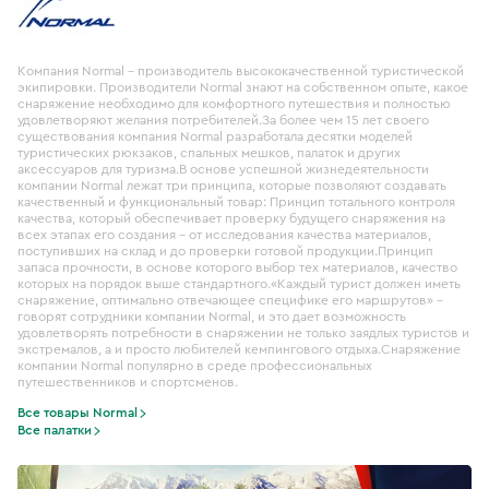
Компания Normal – производитель высококачественной туристической
экипировки. Производители Normal знают на собственном опыте, какое
снаряжение необходимо для комфортного путешествия и полностью
удовлетворяют желания потребителей.За более чем 15 лет своего
существования компания Normal разработала десятки моделей
туристических рюкзаков, спальных мешков, палаток и других
аксессуаров для туризма.В основе успешной жизнедеятельности
компании Normal лежат три принципа, которые позволяют создавать
качественный и функциональный товар: Принцип тотального контроля
качества, который обеспечивает проверку будущего снаряжения на
всех этапах его создания – от исследования качества материалов,
поступивших на склад и до проверки готовой продукции.Принцип
запаса прочности, в основе которого выбор тех материалов, качество
которых на порядок выше стандартного.«Каждый турист должен иметь
снаряжение, оптимально отвечающее специфике его маршрутов» -
говорят сотрудники компании Normal, и это дает возможность
удовлетворять потребности в снаряжении не только заядлых туристов и
экстремалов, а и просто любителей кемпингового отдыха.Снаряжение
компании Normal популярно в среде профессиональных
путешественников и спортсменов.
Все товары Normal
Все палатки