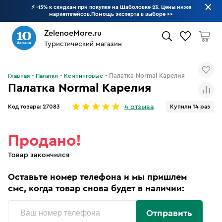
⚡ -15% к скидкам при покупке на Шаболовке 23. Цены ниже
маркетплейсов.Помощь эксперта в выборе
>>
ZelenoeMore.ru
Туристический магазин
Что будем искать?
Палатка Normal Карелия
Главная
Палатки
Кемпинговые
Палатка Normal Карелия
Код товара:
27083
Купили 14 раз
4 отзыва
Продано!
Товар закончился
Оставьте номер телефона и мы пришлем
смс, когда товар снова будет в наличии:
Отправить