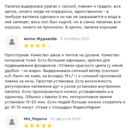
Палатка выдержала ураган с грозой, ливнем и градом, все
целое, ничего нигде не порвалось, единственное - в
тамбуре вытяжка сделана и ни как не закрывается и вода в
неё затекает, весь пол был сырой, но в самих палатках все
хорошо, ничего не промокло. В целом, палатка хорошая
Антон Журавлёв
9 октября 2021
Просторная. Качество швов и тентов на уровне. Качество
колышков тоже. Есть большие кармашки, крючки для
подвешивания фонариков. Оттяжки красного цвета (у меня)
удобно - их видно. Выдерживала сильный ветер (сколько
м/с было не знаю, на вскидку 15+/-) и сильный проливной
ливень за ночь. Простая установка. Есть возможность
регулировки натяжение дуг и узлов установки внутренних
палаток. Если приноровиться можно устанавливать и в
одиночку. Обычно ставили 2-ем, неторопливое время
установки 15-25 мин. Если людей больше можно сократить и
до 10-15 минут. Отзыв с площадки ЯндексМаркет
Mrs_Popova
25 августа 2019