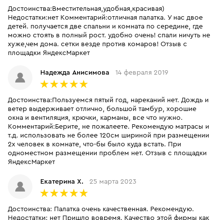
Достоинства:Вместительная,удобная,красивая)
Недостатки:нет Комментарий:отличная палатка. У нас двое
детей. получается две спальни и комната по середине, где
можно стоять в полный рост. удобно очень! спали ничуть не
хуже,чем дома. сетки везде против комаров! Отзыв с
площадки ЯндексМаркет
Надежда Анисимова
14 февраля 2019
Достоинства:Пользуемся пятый год, нареканий нет. Дождь и
ветер выдерживает отлично, большой тамбур, хорошие
окна и вентиляция, крючки, карманы, все что нужно.
Комментарий:Берите, не пожалеете. Рекомендую матрасы и
т.д. использовать не более 120см шириной при размещении
2х человек в комнате, что-бы было куда встать. При
одноместном размещении проблем нет. Отзыв с площадки
ЯндексМаркет
Екатерина Х.
25 марта 2023
Достоинства: Палатка очень качественная. Рекомендую.
Недостатки: нет Пришло вовремя. Качество этой фирмы как