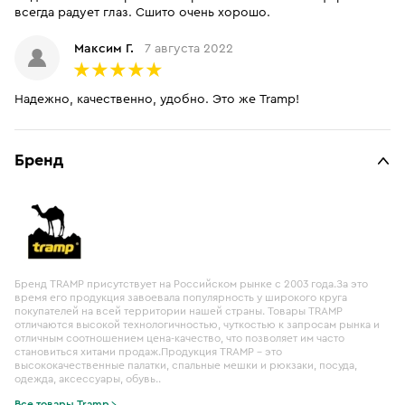
всегда радует глаз. Сшито очень хорошо.
Максим Г.
7 августа 2022
Надежно, качественно, удобно. Это же Tramp!
Бренд
Бренд TRAMP присутствует на Российском рынке с 2003 года.За это
время его продукция завоевала популярность у широкого круга
покупателей на всей территории нашей страны. Товары TRAMP
отличаются высокой технологичностью, чуткостью к запросам рынка и
отличным соотношением цена-качество, что позволяет им часто
становиться хитами продаж.Продукция TRAMP – это
высококачественные палатки, спальные мешки и рюкзаки, посуда,
одежда, аксессуары, обувь..
Все товары Tramp