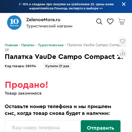
⚡ -15% к скидкам при покупке на Шаболовке 23. Цены ниже
маркетплейсов.Помощь эксперта в выборе
>>
ZelenoeMore.ru
Туристический магазин
Что будем искать?
Палатка VauDe Campo Compact
Главная
Палатки
Туристические
2P
Палатка VauDe Campo Compact 2P
Код товара:
28094
Купили 21 раз
Продано!
Товар закончился
Оставьте номер телефона и мы пришлем
смс, когда товар снова будет в наличии:
Отправить