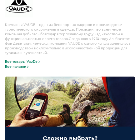
Компания VAUDE – один из бесспорных лидеров в производстве
туристического снаряжения и одежды. Признания во всем мире
компания добилась благодаря терпеливому труду над качеством и
функциональностью своего товара.Созданная в 1974 году Альбрехтом
фон Девитсом, немецкая компания VAUDE с самого начала занималась
производством исключительно высококачественной продукции для
туризма и путешествий.
Все товары VauDe
Все палатки
Сложно выбрать?