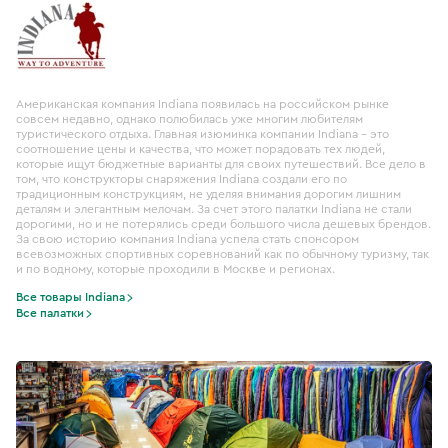
Американская компания Indiana появилась на российском рынке
совсем недавно, однако полюбилась уже многим любителям
туристического отдыха. Главная изюминка компании Indiana – это
соотношение цены и качества, что может порадовать тех людей,
которые ищут бюджетные варианты для своих путешествий. Все дело в
том, что конструкторы снаряжения Indiana создали его по
традиционным конструкциям, не уделяя внимания дорогим лишним
деталям и элегантным мелочам. За счет этого палатки Indiana не стали
дорогими, но и не потерялись среди большого числа дешевых брендов.
За свою историю компания Indiana успела стать спонсором
всевозможных спортивных соревнований как по обычному туризму, так
и по водному, которые проходили в Москве и регионах.
Все товары Indiana
Все палатки