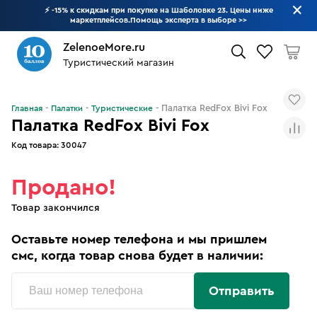
⚡ -15% к скидкам при покупке на Шаболовке 23. Цены ниже
маркетплейсов.Помощь эксперта в выборе
>>
ZelenoeMore.ru
Туристический магазин
Что будем искать?
Палатка RedFox Bivi Fox
Главная
Палатки
Туристические
Палатка RedFox Bivi Fox
Код товара:
30047
Продано!
Товар закончился
Оставьте номер телефона и мы пришлем
смс, когда товар снова будет в наличии:
Отправить