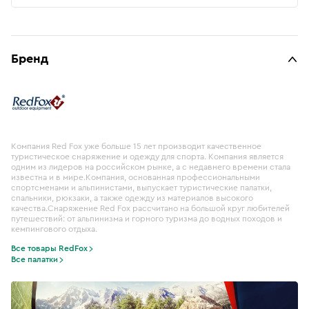
Бренд
Компания Red Fox уже больше 15 лет производит качественное
туристическое снаряжение и одежду для спорта. Компания является
одним из лидеров на российском рынке, а с недавнего времени стала
известна и в мире.Компания, основанная профессиональными
спортсменами и альпинистами, выпускает туристические палатки,
спальники, рюкзаки, а также одежду из материалов высокого
качества.Снаряжение Red Fox рассчитано на большой круг любителей
путешествий: от альпинизма и горного туризма до водных походов и
кемпингового отдыха.
Все товары RedFox
Все палатки