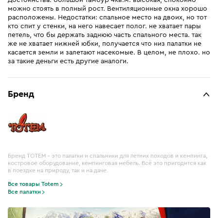
Достоинства: большой тамбур 4кв.м. высокая, спокойно
можно стоять в полный рост. Вентиляционные окна хорошо
расположены. Недостатки: спальное место на двоих, но тот
кто спит у стенки, на него навесает полог. не хватает пары
петель, что бы держать заднюю часть спального места. так
же не хватает нижней юбки, получается что низ палатки не
касается земли и залетают насекомые. В целом, не плохо. но
за такие деньги есть другие аналоги.
Бренд
Бренд TOTEM – это палатки и спальники для летних походов и кемпинга,
костровое оборудование, кемпинговая мебель. Всё это пригодится как
в поездке на природу, так и на даче.
Все товары Totem
Все палатки