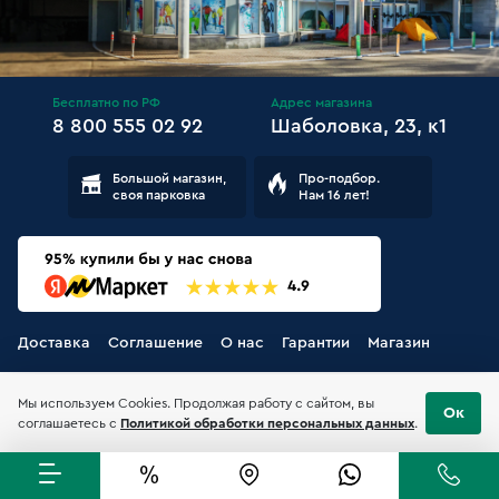
Бесплатно по РФ
Адрес магазина
8 800 555 02 92
Шаболовка, 23, к1
Большой магазин,
Про-подбор.
своя парковка
Нам 16 лет!
Доставка
Соглашение
О нас
Гарантии
Магазин
Мы используем Cookies. Продолжая работу с сайтом, вы
Ок
соглашаетесь с
Политикой обработки персональных данных
.