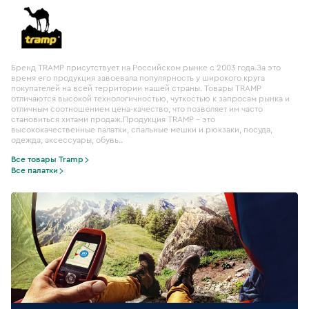
Бренд TRAMP присутствует на Российском рынке с 2003 года.За это
время его продукция завоевала популярность у широкого круга
покупателей на всей территории нашей страны. Товары TRAMP
отличаются высокой технологичностью, чуткостью к запросам рынка и
отличным соотношением цена-качество, что позволяет им часто
становиться хитами продаж.Продукция TRAMP – это
высококачественные палатки, спальные мешки и рюкзаки, посуда,
одежда, аксессуары, обувь..
Все товары Tramp
Все палатки