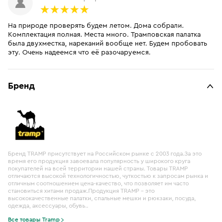
На природе проверять будем летом. Дома собрали.
Комплектация полная. Места много. Трамповская палатка
была двухместка, нареканий вообще нет. Будем пробовать
эту. Очень надеемся что её разочаруемся.
Бренд
Бренд TRAMP присутствует на Российском рынке с 2003 года.За это
время его продукция завоевала популярность у широкого круга
покупателей на всей территории нашей страны. Товары TRAMP
отличаются высокой технологичностью, чуткостью к запросам рынка и
отличным соотношением цена-качество, что позволяет им часто
становиться хитами продаж.Продукция TRAMP – это
высококачественные палатки, спальные мешки и рюкзаки, посуда,
одежда, аксессуары, обувь..
Все товары Tramp