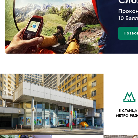
Сло
Прокон
10 Бал
Позво
5 СТАНЦИ
МЕТРО РЯ