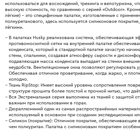
использоваться для восхождений, трекинга и велотуризма, ч
высокую стоимость, по сравнению с серией «Outdoor». Кроме т
лёгкие) – это специфичные палатки, изготовленные с примен
полиуретанового, здесь используется силиконовое покрытие,
лёгкими.
В палатках Husky реализована система, обеспечивающая э
противомоскитной сетки на внутренней палатке обеспечива
конденсата, который в стандартной палатке зачастую начин
стены, спальники, создавая атмосферу сырости и дискомфор
подавляющая масса конденсата выпадает на стенки внешнего
неудобств. Вентиляционные окна позволяют регулировать у
Обеспечивая отличное проветривание, когда жарко, и плотн
холодно.
Ткань RipStop: Имеет высокий уровень сопротивления повреж
структуре прошита более толстой и прочной нитью, что даё
Вся Экстремальная серия выполнена из тканей с защитой от
важным при использовании в горах.
Дюраллюминий один из самых распространённых материалов
используемый в основном при создании экспедиционных ил
Силикон (покрытие): Отличное покрытие, обеспечивающее в
чем полиуритан. Палатка с силиконовым покрытием особенн