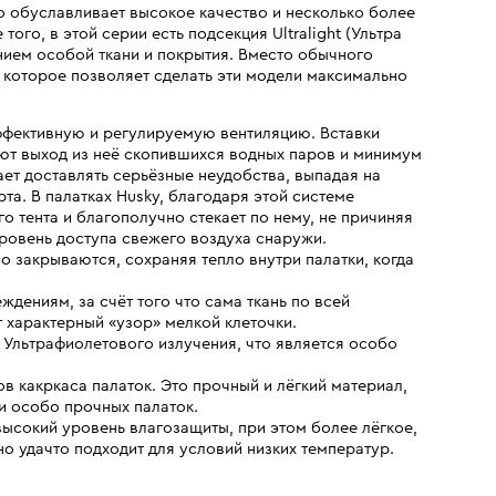
то обуславливает высокое качество и несколько более
ого, в этой серии есть подсекция Ultralight (Ультра
ением особой ткани и покрытия. Вместо обычного
 которое позволяет сделать эти модели максимально
ффективную и регулируемую вентиляцию. Вставки
ют выход из неё скопившихся водных паров и минимум
ает доставлять серьёзные неудобства, выпадая на
та. В палатках Husky, благодаря этой системе
 тента и благополучно стекает по нему, не причиняя
ровень доступа свежего воздуха снаружи.
о закрываются, сохраняя тепло внутри палатки, когда
дениям, за счёт того что сама ткань по всей
т характерный «узор» мелкой клеточки.
 Ультрафиолетового излучения, что является особо
 какркаса палаток. Это прочный и лёгкий материал,
и особо прочных палаток.
ысокий уровень влагозащиты, при этом более лёгкое,
о удачто подходит для условий низких температур.