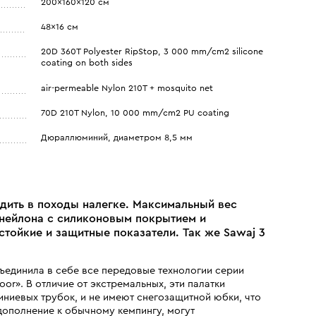
200x160x120 см
48x16 см
20D 360T Polyester RipStop, 3 000 mm/cm2 silicone
coating on both sides
air-permeable Nylon 210T + mosquito net
70D 210T Nylon, 10 000 mm/cm2 PU coating
Дюраллюминий, диаметром 8,5 мм
одить в походы налегке. Максимальный вес
 нейлона с силиконовым покрытием и
тойкие и защитные показатели. Так же Sawaj 3
бъединила в себе все передовые технологии серии
or». В отличие от экстремальных, эти палатки
ниевых трубок, и не имеют снегозащитной юбки, что
 дополнение к обычному кемпингу, могут