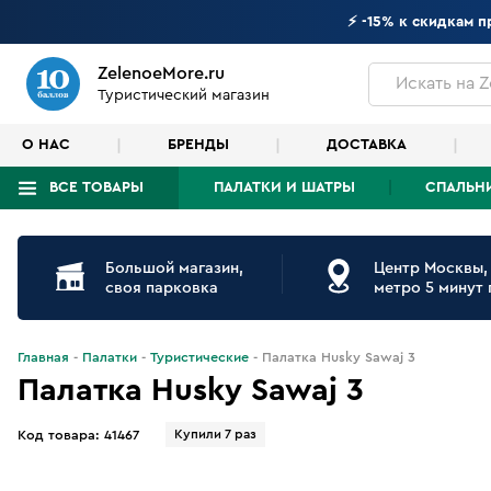
⚡ -15% к скидкам 
ZelenoeMore.ru
Искать
на Z
Туристический магазин
О НАС
БРЕНДЫ
ДОСТАВКА
ВСЕ ТОВАРЫ
ПАЛАТКИ И ШАТРЫ
СПАЛЬН
Что будем искать?
Большой магазин,
Центр Москвы,
своя парковка
метро 5 минут
Главная
Палатки
Туристические
Палатка Husky Sawaj 3
Палатка Husky Sawaj 3
Купили 7 раз
Код товара:
41467