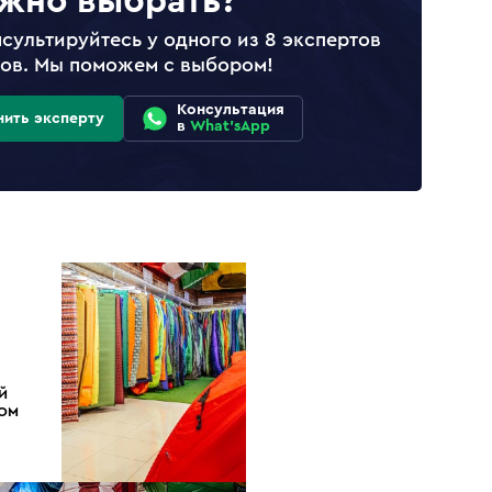
жно выбрать?
сультируйтесь у одного из 8 экспертов
лов. Мы поможем с выбором!
Консультация
нить эксперту
в
What'sApp
Й
ДОМ