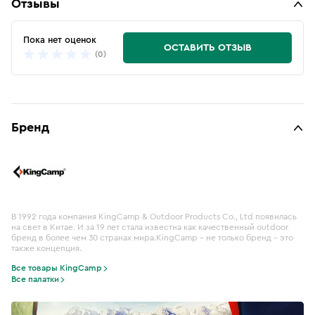
Отзывы
Пока нет оценок
ОСТАВИТЬ ОТЗЫВ
(0)
Бренд
В 1992 года компания KingCamp & Outdoor Products Co., Ltd появилась
на свет в Китае. И за 19 лет стала известна как качественный outdoor
бренд в более чем 30 странах мира.KingСamp – не только бренд – это
также концепция.
Все товары KingCamp
Все палатки