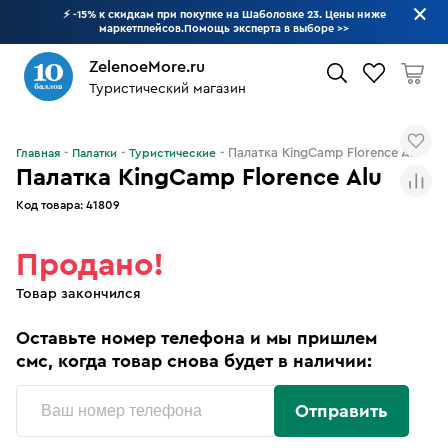
⚡ -15% к скидкам при покупке на Шаболовке 23. Цены ниже
маркетплейсов.Помощь эксперта в выборе
>>
ZelenoeMore.ru
Туристический магазин
Что будем искать?
Палатка KingCamp Florence Alu
Главная
Палатки
Туристические
Палатка KingCamp Florence Alu
Код товара:
41809
Продано!
Товар закончился
Оставьте номер телефона и мы пришлем
смс, когда товар снова будет в наличии:
Отправить