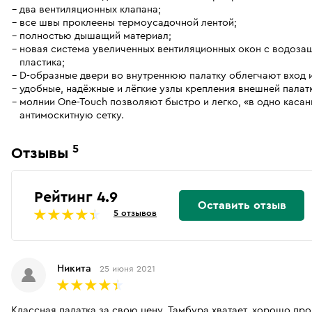
два вентиляционных клапана;
все швы проклеены термоусадочной лентой;
полностью дышащий материал;
новая система увеличенных вентиляционных окон с водоза
пластика;
D-образные двери во внутреннюю палатку облегчают вход и
удобные, надёжные и лёгкие узлы крепления внешней палатк
молнии One-Touch позволяют быстро и легко, «в одно касан
антимоскитную сетку.
5
Отзывы
Рейтинг 4.9
Оставить отзыв
5 отзывов
Никита
25 июня 2021
Классная палатка за свою цену. Тамбура хватает, хорошо про