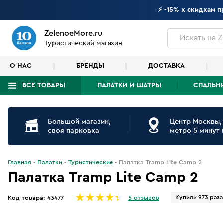
⚡ -15% к скидкам 
ZelenoeMore.ru
Искать
на Z
Туристический магазин
О НАС
БРЕНДЫ
ДОСТАВКА
ВСЕ ТОВАРЫ
ПАЛАТКИ И ШАТРЫ
СПАЛЬН
Что будем искать?
Большой магазин,
Центр Москвы,
своя парковка
метро 5 минут
Главная
Палатки
Туристические
Палатка Tramp Lite Camp 2
Палатка Tramp Lite Camp 2
Купили 973 раза
Код товара:
43477
5 отзывов