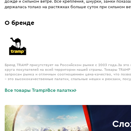
дожде и сильном ветре. Всё крепления, шнурки, замки показа
держалась только на растяжках больше суток при сильном ве
О бренде
Бренд TRAMP присутствует на Российском рынке с 2003 года.За это
круга покупателей на всей территории нашей страны. Товары TRAMP
запросам рынка и отличным соотношением цена-качество, что позв
– это высококачественные палатки, спальные мешки и рюкзаки, посу
Все товары Tramp
Все палатки
Сло