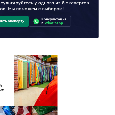
сультируйтесь у одного из 8 экспертов
лов. Мы поможем с выбором!
Консультация
нить эксперту
в
What'sApp
Й
ДОМ