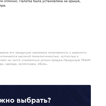
ли отлично. Палатка была установлена на крыше,
тре.
 время его продукция завоевала популярность у широкого
 отличаются высокой технологичностью, чуткостью к
оляет им часто становиться хитами продаж.Продукция TRAMP
да, одежда, аксессуары, обувь..
жно выбрать?