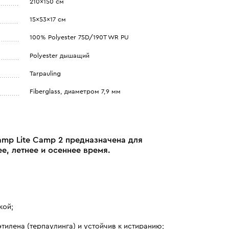
210x150 см
15x53x17 см
100% Polyester 75D/190T WR PU
Polyester дышащий
Tarpauling
Fiberglass, диаметром 7,9 мм
amp Lite Camp 2 предназначена для
е, летнее и осеннее время.
кой;
илена (терпаулинга) и устойчив к истиранию;