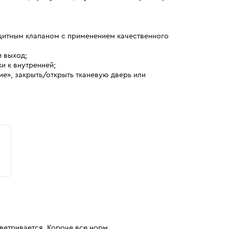
щитным клапаном с применением качественного
 выход;
и к внутренней;
ие», закрыть/открыть тканевую дверь или
ветривается. Короче все норм.