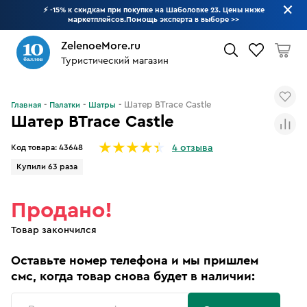
⚡ -15% к скидкам при покупке на Шаболовке 23. Цены ниже
маркетплейсов.Помощь эксперта в выборе
>>
ZelenoeMore.ru
Туристический магазин
Что будем искать?
Шатер BTrace Castle
Главная
Палатки
Шатры
Шатер BTrace Castle
Код товара:
43648
4 отзыва
Купили 63 раза
Продано!
Товар закончился
Оставьте номер телефона и мы пришлем
смс, когда товар снова будет в наличии: