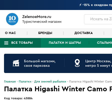
⚡ -15% к скидкам 
ZelenoeMore.ru
Искать
на Z
Туристический магазин
О НАС
БРЕНДЫ
ДОСТАВКА
ВСЕ ТОВАРЫ
ПАЛАТКИ И ШАТРЫ
СПАЛЬН
Что будем искать?
Большой магазин,
Центр Москвы,
своя парковка
метро 5 минут
Главная
Палатки
Для зимней рыбалки
Палатка Higashi Winter Cam
Палатка Higashi Winter Camo 
Код товара:
43884