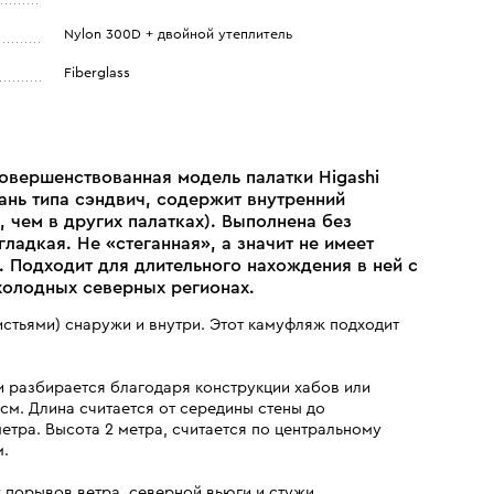
Nylon 300D + двойной утеплитель
Fiberglass
совершенствованная модель палатки Higashi
ань типа сэндвич, содержит внутренний
, чем в других палатках). Выполнена без
ладкая. Не «стеганная», а значит не имеет
 Подходит для длительного нахождения в ней с
холодных северных регионах.
истьями) снаружи и внутри. Этот камуфляж подходит
и разбирается благодаря конструкции хабов или
см. Длина считается от середины стены до
тра. Высота 2 метра, считается по центральному
м.
 порывов ветра, северной вьюги и стужи.