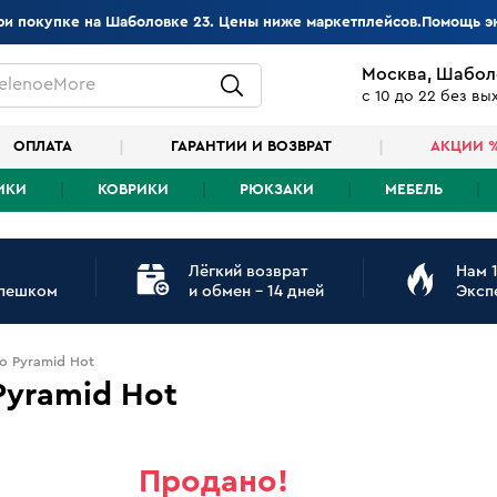
при покупке на Шаболовке 23. Цены ниже маркетплейсов.Помощь э
Москва, Шабол
elenoeMore
с 10 до 22 без в
ОПЛАТА
ГАРАНТИИ И ВОЗВРАТ
АКЦИИ 
ИКИ
КОВРИКИ
РЮКЗАКИ
МЕБЕЛЬ
Лёгкий возврат
Нам 1
 пешком
и обмен - 14 дней
Эксп
o Pyramid Hot
Pyramid Hot
Продано!