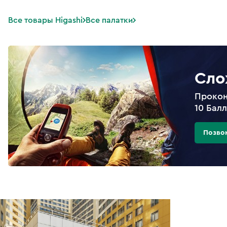
Все товары Higashi
Все палатки
Сло
Прокон
10 Бал
Позво