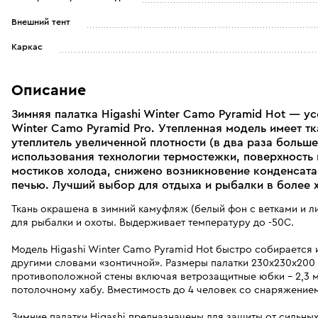
Внешний тент
Каркас
Описание
Зимняя палатка Higashi Winter Camo Pyramid Hot — у
Winter Camo Pyramid Pro. Утепленная модель имеет тк
утеплитель увеличенной плотности (в два раза больше
использования технологии термостежки, поверхность г
мостиков холода, снижено возникновение конденсата.
печью. Лучший выбор для отдыха и рыбалки в более 
Ткань окрашена в зимний камуфляж (белый фон с ветками и л
для рыбалки и охоты. Выдерживает температуру до -50С.
Модель Higashi Winter Camo Pyramid Hot быстро собирается 
другими словами «зонтичной». Размеры палатки 230х230х200 
противоположной стены включая ветрозащитные юбки - 2,3 ме
потолочному хабу. Вместимость до 4 человек со снаряжение
Зимние палатки Higashi предназначены для защиты от сильных