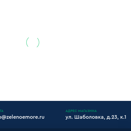
ТА
АДРЕС МАГАЗИНА
fo@zelenoemore.ru
ул. Шаболовка, д.23, к.1