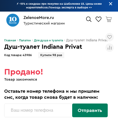
⚡ -15% к скидкам при покупке на Шаболовке 23. Цены ниже
маркетплейсов.Помощь эксперта в выборе
>>
ZelenoeMore.ru
Туристический магазин
Что будем искать?
Душ-туалет Indiana Privat
Главная
Палатки
Для душа и туалета
Душ-туалет Indiana Privat
Код товара:
43986
Купили 98 раз
Продано!
Товар закончился
Оставьте номер телефона и мы пришлем
смс, когда товар снова будет в наличии:
Отправить