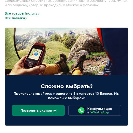
всевозможных спортивных соревнований как по обычному туризму, так
и по водному, которые проходили в Москве и регионах.
Все товары Indiana
Все палатки
Сложно выбрать?
Проконсультируйтесь у одного из 8 экспертов 10 Баллов. Мы
поможем с выбором!
Консультация
Позвонить эксперту
в
What'sApp