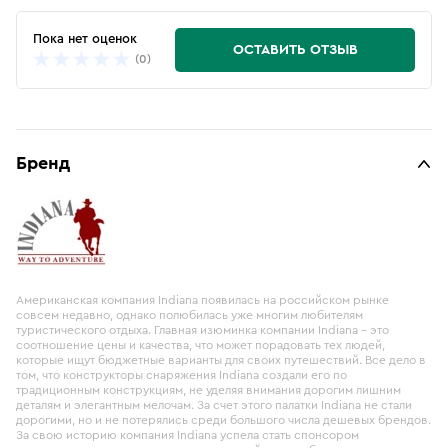
Пока нет оценок
ОСТАВИТЬ ОТЗЫВ
(0)
Бренд
Американская компания Indiana появилась на российском рынке
совсем недавно, однако полюбилась уже многим любителям
туристического отдыха. Главная изюминка компании Indiana – это
соотношение цены и качества, что может порадовать тех людей,
которые ищут бюджетные варианты для своих путешествий. Все дело в
том, что конструкторы снаряжения Indiana создали его по
традиционным конструкциям, не уделяя внимания дорогим лишним
деталям и элегантным мелочам. За счет этого палатки Indiana не стали
дорогими, но и не потерялись среди большого числа дешевых брендов.
За свою историю компания Indiana успела стать спонсором