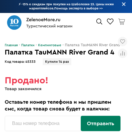
⚡ -15% к скидкам при покупке на Шаболовке 23. Цены ниже
маркетплейсов.Помощь эксперта в выборе
>>
ZelenoeMore.ru
Туристический магазин
Что будем искать?
Палатка TauMANN River Grand 4
Главная
Палатки
Кемпинговые
Палатка TauMANN River Grand 4
Код товара:
45333
Купили 14 раз
Продано!
Товар закончился
Оставьте номер телефона и мы пришлем
смс, когда товар снова будет в наличии:
Отправить